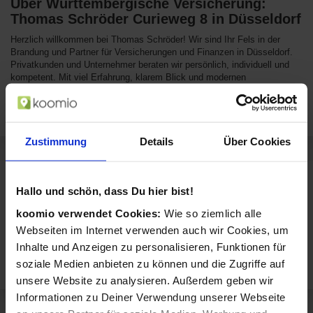
Über Württembergische Versicherung:
Thomas Schröder Curieweg 8 in Düsseldorf
Herzlich willkommen bei Thomas Schröder! Wir sind Ihr Fels in der
Brandung und Partner für Versicherungen und Finanzen in Düsseldorf.
Privatkunden und Unternehmer beraten wir persönlich, individuell und
kompetent. Mit viel Erfahrung, klarem Blick und modernen
Analysemöglichkeiten finden wir gemeinsam die beste Lösung. Erleben
Sie unsere Beratungsqualität und vereinbaren Sie einen
Beratungstermin oder rufen Sie uns für Fragen gerne an.
Zustimmung
Details
Über Cookies
Sortiment von Württembergische
Hallo und schön, dass Du hier bist!
Versicherung: Thomas Schröder
koomio verwendet Cookies:
Wie so ziemlich alle
Württembergische Versicherung: Thomas Schröder verkauft Produkte
Webseiten im Internet verwenden auch wir Cookies, um
aus diesen Kategorien:
Inhalte und Anzeigen zu personalisieren, Funktionen für
Finanzen, Recht &
Versicherungen
soziale Medien anbieten zu können und die Zugriffe auf
Beratung
unsere Website zu analysieren. Außerdem geben wir
Informationen zu Deiner Verwendung unserer Webseite