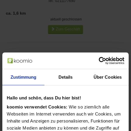
Tel.: 0211177690
ca. 1,6 km
aktuell geschlossen
Zum Geschäft
Allianz Versicherung Johanna
Drachenberg Generalvertretung in
Düsseldorf
Fürstenwall 172
Zustimmung
Details
Über Cookies
40217
Düsseldorf
Tel.: 0211654412
ca. 1,6 km
Hallo und schön, dass Du hier bist!
aktuell geschlossen
koomio verwendet Cookies:
Wie so ziemlich alle
Zum Geschäft
Webseiten im Internet verwenden auch wir Cookies, um
Inhalte und Anzeigen zu personalisieren, Funktionen für
soziale Medien anbieten zu können und die Zugriffe auf