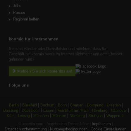
Jobs
Presse
Regional helfen
koomio für Unternehmen
Sie sind Händler oder Dienstleister und möchten, dass Ihr
Geschäft bei koomio sowie im Internet sichtbarer und damit besser
gefunden wird?
Melden Sie sich kostenlos an!
Folge uns
Berlin
Bielefeld
Bochum
Bonn
Bremen
Dortmund
Dresden
Duisburg
Düsseldorf
Essen
Frankfurt am Main
Hamburg
Hannover
Köln
Leipzig
München
Münster
Nürnberg
Stuttgart
Wuppertal
© koomio.com - Angebote in Deiner Nähe |
Impressum
|
Datenschutzbestimmung
|
Nutzungsbedingungen
|
Cookie Einstellungen