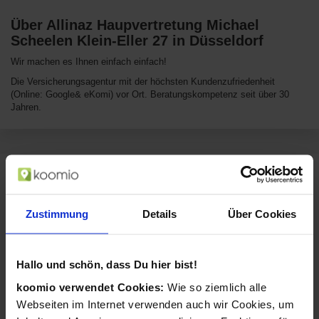
Über Allinaz Haupvertretung Michael
Scheelen Klein-Eller 27 in Düsseldorf
Wir machen es Ihnen einfach einfach!
Die Versicherungsagentur mit der höchsten Kundenzufriedenheit
(Online: Google& eKomi) vor Ort. Beratungskompetenz seit über 30
Jahren.
Sortiment von Allinaz Haupvertretung
Michael Scheelen
Zustimmung
Details
Über Cookies
Allinaz Haupvertretung Michael Scheelen verkauft Produkte aus diesen
Kategorien:
Finanzen, Recht &
Versicherungen
Hallo und schön, dass Du hier bist!
Beratung
Unternehmensberatung
Maklerleistungen
koomio verwendet Cookies:
Wie so ziemlich alle
Webseiten im Internet verwenden auch wir Cookies, um
Vermögens- und