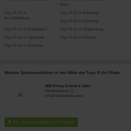
Main
Toys R Us in
Toys R Us in Bamberg
Aschaffenburg
Toys R Us in Nürnberg
Toys R Us in Schwabach
Toys R Us in Regensburg
Toys R Us in Ingolstadt
Toys R Us in Passau
Toys R Us in München
Weitere Spielwarenläden in der Nähe der Toys R Us Filiale
Willi Döring Schreib & Spiel
Obertorstrasse 12
37434 Gieboldehausen
Alle Spielwarenläden in Göttingen