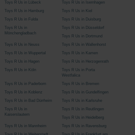
Toys R Us in Lübeck
Toys R Us in Isernhagen
Toys R Us in Hamburg
Toys R Us in Kiel
Toys R Us in Fulda
Toys R Us in Duisburg
Toys R Us in
Toys R Us in Düsseldorf
Mönchengladbach
Toys R Us in Dortmund
Toys R Us in Neuss
Toys R Us in Wallenhorst
Toys R Us in Wuppertal
Toys R Us in Kamen
Toys R Us in Hagen
Toys R Us in Herzogenrath
Toys R Us in Köln
Toys R Us in Porta
Westfalica
Toys R Us in Paderborn
Toys R Us in Bremen
Toys R Us in Koblenz
Toys R Us in Gundelfingen
Toys R Us in Bad Dürrheim
Toys R Us in Karlsruhe
Toys R Us in
Toys R Us in Reutlingen
Kaiserslautern
Toys R Us in Heidelberg
Toys R Us in Mannheim
Toys R Us in Ravensburg
Toys R Us in Weiterstadt
Toys R Us in Frankfurt am