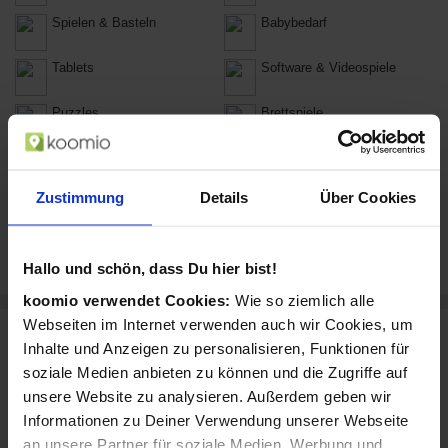
Spielen & Basteln
Babybedarf
Tablets
Software & Videospiele
Puzzles
Brettspiele
Globen
Spielkarten
Zustimmung
Details
Über Cookies
Drachen & Kites
Jonglage
Ballons
Babyspielzeug
Hallo und schön, dass Du hier bist!
koomio verwendet Cookies:
Wie so ziemlich alle
Webseiten im Internet verwenden auch wir Cookies, um
Marken, die Du bei Toys R Us kaufen
Inhalte und Anzeigen zu personalisieren, Funktionen für
kannst
soziale Medien anbieten zu können und die Zugriffe auf
Toys R Us verkauft u.a. diese Marken:
unsere Website zu analysieren. Außerdem geben wir
Informationen zu Deiner Verwendung unserer Webseite
Lego
Mattel
an unsere Partner für soziale Medien, Werbung und