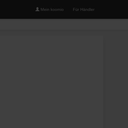
Mein koomio
Für Händler
Merken