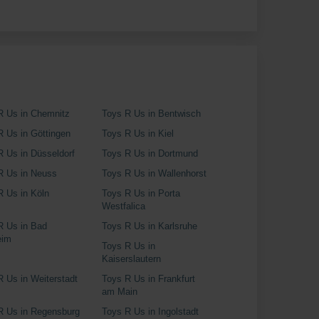
R Us in Chemnitz
Toys R Us in Bentwisch
R Us in Göttingen
Toys R Us in Kiel
R Us in Düsseldorf
Toys R Us in Dortmund
R Us in Neuss
Toys R Us in Wallenhorst
R Us in Köln
Toys R Us in Porta
Westfalica
R Us in Bad
Toys R Us in Karlsruhe
eim
Toys R Us in
Kaiserslautern
R Us in Weiterstadt
Toys R Us in Frankfurt
am Main
R Us in Regensburg
Toys R Us in Ingolstadt