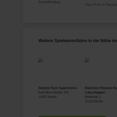
Aschaffenburg
Toys R Us in Passa
Weitere Spielwarenläden in der Nähe der
Smyths Toys Superstores
Dümchen Thomas De
Karl-Marx-Straße 255
Lokschuppen
12057 Berlin
Markelstr. 2
12163 Berlin