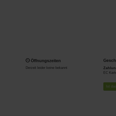
Gesch
Öffnungszeiten
Derzeit leider keine bekannt
Zahlun
EC Kart
Ist da