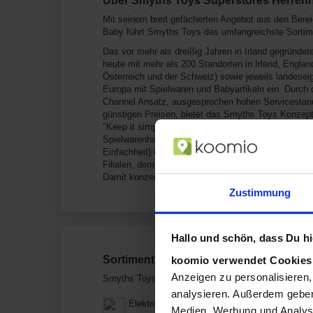
Über Smyths Toys Superstores Herrenh
Mit seinem breit gefächerten Angebot aus den Bere
Baby führt Smyths Toys das umfangreichste Sortim
Das vor mehr als dreißig Jahren in Irland gegründ
heute mit mehr als 200 Standorten in Irland, Engl
Österreich und der Schweiz) sowie jeweils landesei
Europa mit Spielwaren und Babyartikeln ein. Durch 
Channel Ansatz, ausgesprochen hohen Servicestand
günstigen Preisen, bietet das Smyths Toys Konzep
"Keep it simple", so lautet das wichtigste Motto de
Spielwarenhandel Smyths Toys in Irland gründeten. D
Einfachheit) erkennt man bei Smyths Toys unter and
Filialen, dem klaren "jeden Tag fairster-Preis-Vers
Damit konzentrieren wir uns bei Smyths Toys auf 
Zustimmung
Hallo und schön, dass Du hie
Sortiment von Smyths Toys Superstore
koomio verwendet Cookie
Anzeigen zu personalisieren,
Smyths Toys Superstores verkauft Produkte aus di
analysieren. Außerdem geben
Elektronik
Medien, Werbung und Analyse