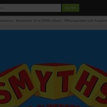
Suchen
erstores - Herrenholz 14 in 23556 Lübeck - Öffnungszeiten und Angebot