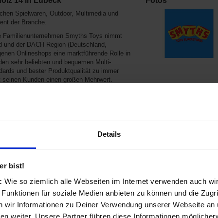
olz 14 in Lübeck
Fotos
ichen Spielwaren, Outdoor, Multimedia und
ent der Branche.
ete Familienunternehmen Smyths Toys nimmt
and und der DACH-Region (Deutschland,
genen Onlineshops eine marktführende Rolle in
den sehr beliebten und bequemen Multi-
ards und bester Produktqualität zu immer
t seinen Kunden einen großen Mehrwert.
r Smyth Brüder, die vor mehr als 30 Jahren den
iese Klarheit (Englisch: simplicity =
erem an den klar sortierten Regalen in den
prechen" und den hohen Servicestandards.
das Wesentliche: Unsere Kunden!
Details
r bist!
s
s:
Wie so ziemlich alle Webseiten im Internet verwenden auch wi
 Funktionen für soziale Medien anbieten zu können und die Zugri
esen Kategorien:
 wir Informationen zu Deiner Verwendung unserer Webseite an u
Computer & Software
n weiter. Unsere Partner führen diese Informationen möglicher