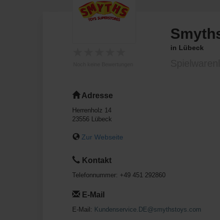
Smyths
in Lübeck
★
★
★
★
★
Spielwaren
Noch keine Bewertungen
Adresse
Herrenholz 14
23556
Lübeck
Zur Webseite
Kontakt
Telefonnummer:
+49 451 292860
E-Mail
E-Mail:
Kundenservice.DE@smythstoys.com