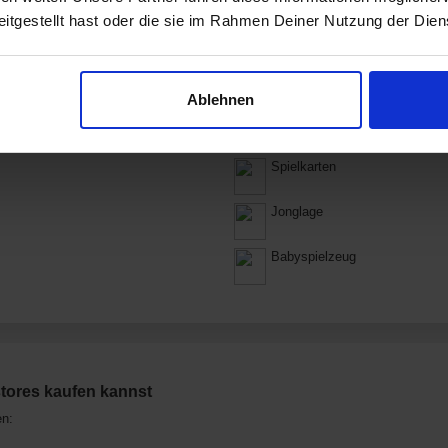
itgestellt hast oder die sie im Rahmen Deiner Nutzung der Die
Babybedarf
Software & Videospiele
Ablehnen
Brettspiele
Spielkarten
Jonglage
Babyspielzeug
tores kaufen kannst
en: