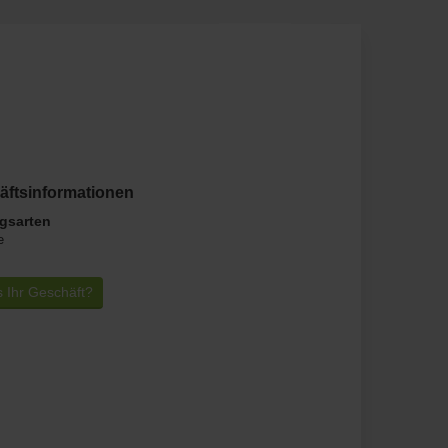
Merken
äftsinformationen
gsarten
e
s Ihr Geschäft?