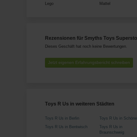
Lego
Mattel
Rezensionen für Smyths Toys Supersto
Dieses Geschäft hat noch keine Bewertungen.
Jetzt eigenen Erfahrungsbericht schreiben
Toys R Us in weiteren Städten
Toys R Us in Berlin
Toys R Us in Schöne
Toys R Us in Bentwisch
Toys R Us in
Braunschweig