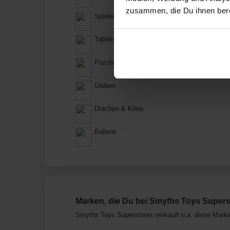
zusammen, die Du ihnen bere
Spielen & Basteln
Tablets
Puzzles
Globen
Drachen & Kites
Ballons
Marken, die Du bei Smyths Toys Supers
Smyths Toys Superstores verkauft u.a. diese Mark