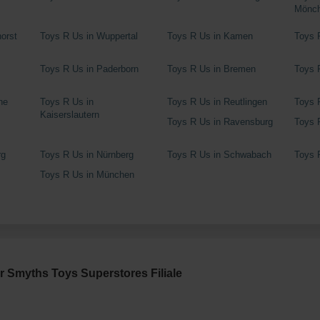
Mönch
orst
Toys R Us in Wuppertal
Toys R Us in Kamen
Toys 
Toys R Us in Paderborn
Toys R Us in Bremen
Toys 
he
Toys R Us in
Toys R Us in Reutlingen
Toys 
Kaiserslautern
Toys R Us in Ravensburg
Toys 
rg
Toys R Us in Nürnberg
Toys R Us in Schwabach
Toys 
u
Toys R Us in München
r Smyths Toys Superstores Filiale