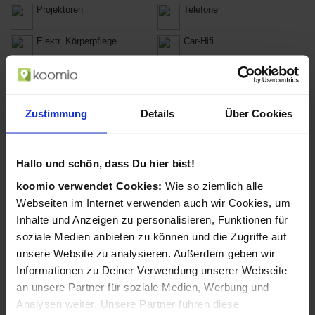
Projektoren
Telefone
Elektr. Körperpflege
Car-Hifi
Batterien, Akkus &
Smart Home Geräte
Ladegeräte
Notebooks
Netbooks
Zustimmung
Details
Über Cookies
Notebook-Zubehör
Desktop-PCs
Hallo und schön, dass Du hier bist!
PC Zubehör
PC-Komponenten
koomio verwendet Cookies:
Wie so ziemlich alle
Software & Videospiele
Drucker
Webseiten im Internet verwenden auch wir Cookies, um
Inhalte und Anzeigen zu personalisieren, Funktionen für
Druckerzubehör
Scanner
soziale Medien anbieten zu können und die Zugriffe auf
unsere Website zu analysieren. Außerdem geben wir
Videoserver
Druckserver
Informationen zu Deiner Verwendung unserer Webseite
an unsere Partner für soziale Medien, Werbung und
Netzwerkkomponenten
Aktenvernichter
Analysen weiter. Unsere Partner führen diese