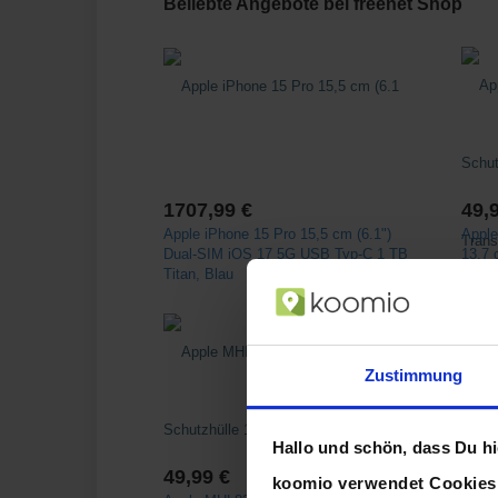
Beliebte Angebote bei freenet Shop
1707,99 €
49,
Apple iPhone 15 Pro 15,5 cm (6.1")
Appl
Dual-SIM iOS 17 5G USB Typ-C 1 TB
13,7 
Titan, Blau
Zustimmung
Hallo und schön, dass Du hie
49,99 €
49,
koomio verwendet Cookie