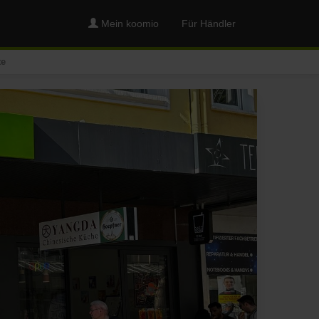
Mein koomio
Für Händler
te