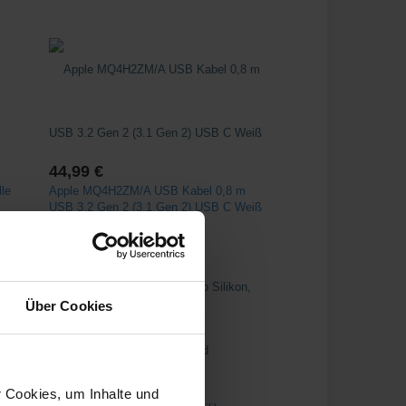
44,99 €
le
Apple MQ4H2ZM/A USB Kabel 0,8 m
USB 3.2 Gen 2 (3.1 Gen 2) USB C Weiß
Über Cookies
6,80 €
r Cookies, um Inhalte und