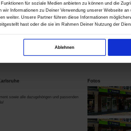
e MHKX3ZM/A Handy-Schutzhülle
Apple MUHK2ZM/A Smartwatch-Zub
 Funktionen für soziale Medien anbieten zu können und die Zugri
cm (5.4 Zoll) Cover Schwarz
Band Schwarz Edelstahl
 wir Informationen zu Deiner Verwendung unserer Webseite an u
n weiter. Unsere Partner führen diese Informationen möglicher
itgestellt hast oder die sie im Rahmen Deiner Nutzung der Die
Ablehnen
Karlsruhe
Fotos
nment sowie alle dazugehörigen und passenden
da!