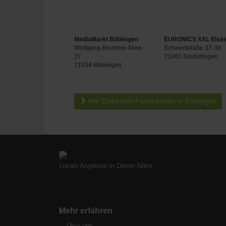
MediaMarkt Böblingen
EURONICS XXL Elsä
Wolfgang-Brumme-Allee
Schwertstraße 37-39
27
71065 Sindelfingen
71034 Böblingen
Alle Elektronik-Fachhändler in Böblingen
Lokale Angebote in Deiner Nähe
Mehr erfahren
Über uns