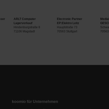
sser
ARLT Computer
Electronic Partner
Media
Lagerverkauf
EP:Elektro Leitz
GESC
Hindenburgstraße 8
Hauptstraße 73
Schwa
71106 Magstadt
70563 Stuttgart
70563 
koomio für Unternehmen