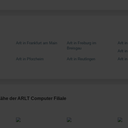
Arlt in Frankfurt am Main
Arlt in Freiburg im
Arlt i
Breisgau
Arlt i
Arlt in Pforzheim
Arlt in Reutlingen
Arlt i
Nähe der ARLT Computer Filiale