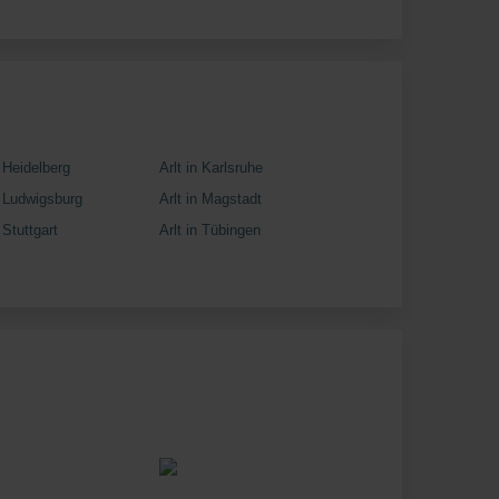
n Heidelberg
Arlt in Karlsruhe
n Ludwigsburg
Arlt in Magstadt
n Stuttgart
Arlt in Tübingen