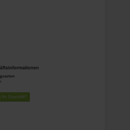
äftsinformationen
gsarten
e
s Ihr Geschäft?