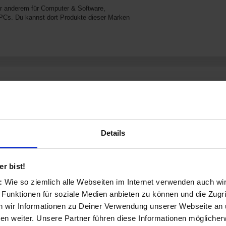
er anderem für Computer & Software,
Cs. Du kannst dort Produkte dieser Marken
orien:
Notebooks
Details
Notebook-Zubehör
r bist!
PC Zubehör
s:
Wie so ziemlich alle Webseiten im Internet verwenden auch wi
Software & Videospiele
 Funktionen für soziale Medien anbieten zu können und die Zugri
 wir Informationen zu Deiner Verwendung unserer Webseite an u
Druckerzubehör
n weiter. Unsere Partner führen diese Informationen möglicher