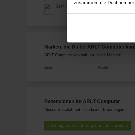
zusammen, die Du ihnen bere
Scanner
Marken, die Du bei ARLT Computer kau
ARLT Computer verkauft u.a. diese Marken:
Acer
Apple
Rezensionen für ARLT Computer
Dieses Geschäft hat noch keine Bewertungen.
Jetzt eigenen Erfahrungsbericht schreiben