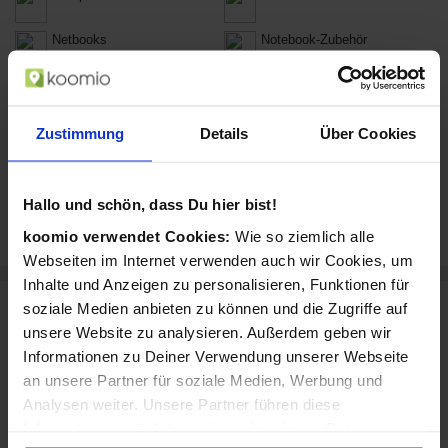
Netbooks
Notebook-Zubehör
Desktop-PCs
PC Zubehör
PC-Komponenten
Software & Videospiele
Zustimmung
Details
Über Cookies
Drucker
Druckerzubehör
Hallo und schön, dass Du hier bist!
Scanner
koomio verwendet Cookies:
Wie so ziemlich alle
Webseiten im Internet verwenden auch wir Cookies, um
Inhalte und Anzeigen zu personalisieren, Funktionen für
soziale Medien anbieten zu können und die Zugriffe auf
Marken, die Du bei ARLT Computer kaufen
unsere Website zu analysieren. Außerdem geben wir
kannst
Informationen zu Deiner Verwendung unserer Webseite
ARLT Computer verkauft u.a. diese Marken:
an unsere Partner für soziale Medien, Werbung und
Analysen weiter. Unsere Partner führen diese
Acer
Apple
Informationen möglicherweise mit weiteren Daten
Samsung
ASUS