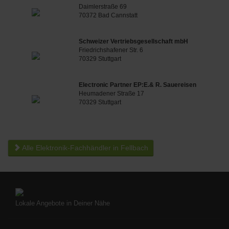
Daimlerstraße 69
70372 Bad Cannstatt
Schweizer Vertriebsgesellschaft mbH
Friedrichshafener Str. 6
70329 Stuttgart
Electronic Partner EP:E.& R. Sauereisen
Heumadener Straße 17
70329 Stuttgart
Alle Elektronik-Fachhändler in Fellbach
Lokale Angebote in Deiner Nähe