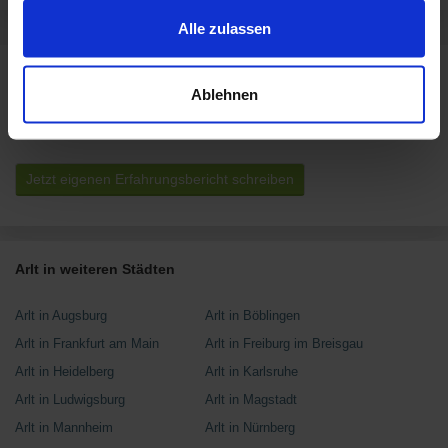
zusammen, die Du ihnen bereitgestellt hast oder die sie
im Rahmen Deiner Nutzung der Dienste gesammelt
Alle zulassen
haben.
Rezensionen für ARLT Computer
Ablehnen
Dieses Geschäft hat noch keine Bewertungen.
Jetzt eigenen Erfahrungsbericht schreiben
Arlt in weiteren Städten
Arlt in Augsburg
Arlt in Böblingen
Arlt in Frankfurt am Main
Arlt in Freiburg im Breisgau
Arlt in Heidelberg
Arlt in Karlsruhe
Arlt in Ludwigsburg
Arlt in Magstadt
Arlt in Mannheim
Arlt in Nürnberg