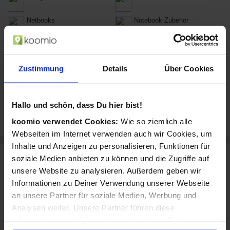
Netbooks
Notebook-Zubehör
Desktop-PCs
PC Zubehör
PC-Komponenten
Software & Videospiele
Zustimmung
Details
Über Cookies
Drucker
Druckerzubehör
Hallo und schön, dass Du hier bist!
Scanner
koomio verwendet Cookies:
Wie so ziemlich alle
Webseiten im Internet verwenden auch wir Cookies, um
Inhalte und Anzeigen zu personalisieren, Funktionen für
soziale Medien anbieten zu können und die Zugriffe auf
Marken, die Du bei ARLT Computer kaufen
unsere Website zu analysieren. Außerdem geben wir
kannst
Informationen zu Deiner Verwendung unserer Webseite
ARLT Computer verkauft u.a. diese Marken:
an unsere Partner für soziale Medien, Werbung und
Analysen weiter. Unsere Partner führen diese
Acer
Apple
Informationen möglicherweise mit weiteren Daten
Samsung
ASUS