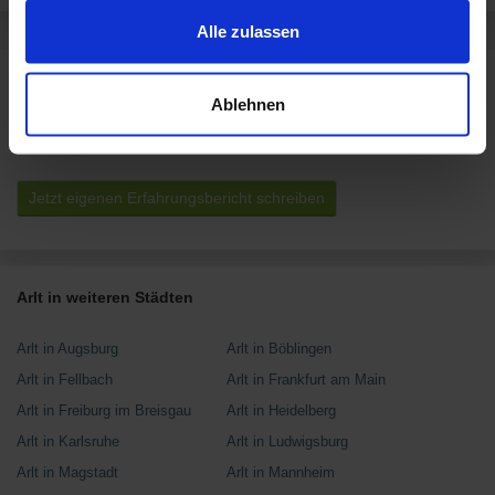
zusammen, die Du ihnen bereitgestellt hast oder die sie
im Rahmen Deiner Nutzung der Dienste gesammelt
Alle zulassen
haben.
Rezensionen für ARLT Computer
Ablehnen
Dieses Geschäft hat noch keine Bewertungen.
Jetzt eigenen Erfahrungsbericht schreiben
Arlt in weiteren Städten
Arlt in Augsburg
Arlt in Böblingen
Arlt in Fellbach
Arlt in Frankfurt am Main
Arlt in Freiburg im Breisgau
Arlt in Heidelberg
Arlt in Karlsruhe
Arlt in Ludwigsburg
Arlt in Magstadt
Arlt in Mannheim