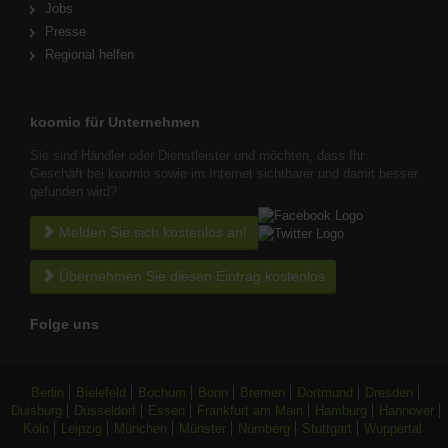
Jobs
Presse
Regional helfen
koomio für Unternehmen
Sie sind Händler oder Dienstleister und möchten, dass Ihr
Geschäft bei koomio sowie im Internet sichtbarer und damit besser
gefunden wird?
Melden Sie sich kostenlos an!
Übernehmen Sie diesen Eintrag kostenlos
Folge uns
Berlin
Bielefeld
Bochum
Bonn
Bremen
Dortmund
Dresden
Duisburg
Düsseldorf
Essen
Frankfurt am Main
Hamburg
Hannover
Köln
Leipzig
München
Münster
Nürnberg
Stuttgart
Wuppertal