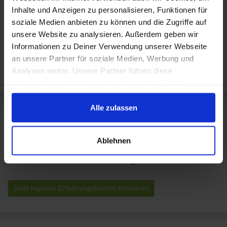
Inhalte und Anzeigen zu personalisieren, Funktionen für
Sortiment von Allianz Versicherung Tunc
soziale Medien anbieten zu können und die Zugriffe auf
und Kutovoj OHG Agentur in Neuss
unsere Website zu analysieren. Außerdem geben wir
Allianz Versicherung Tunc und Kutovoj OHG Agentur in Neuss verkauft
Informationen zu Deiner Verwendung unserer Webseite
Produkte aus diesen Kategorien:
an unsere Partner für soziale Medien, Werbung und
Finanzen, Recht &
Versicherungen
Analysen weiter. Unsere Partner führen diese
Beratung
Informationen möglicherweise mit weiteren Daten
zusammen, die Du ihnen bereitgestellt hast oder die sie
im Rahmen Deiner Nutzung der Dienste gesammelt
Alle zulassen
haben.
Rezensionen für Allianz Versicherung Tunc
Ablehnen
und Kutovoj OHG Agentur in Neuss
Dieses Geschäft hat noch keine Bewertungen.
Jetzt eigenen Erfahrungsbericht schreiben