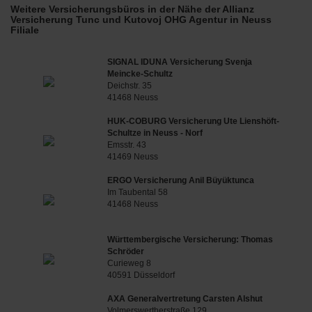
Weitere Versicherungsbüros in der Nähe der Allianz
Versicherung Tunc und Kutovoj OHG Agentur in Neuss
Filiale
SIGNAL IDUNA Versicherung Svenja
Meincke-Schultz
Deichstr. 35
41468 Neuss
HUK-COBURG Versicherung Ute Lienshöft-
Schultze in Neuss - Norf
Emsstr. 43
41469 Neuss
ERGO Versicherung Anil Büyüktunca
Im Taubental 58
41468 Neuss
Württembergische Versicherung: Thomas
Schröder
Curieweg 8
40591 Düsseldorf
AXA Generalvertretung Carsten Alshut
Volmerswertherstraße 129