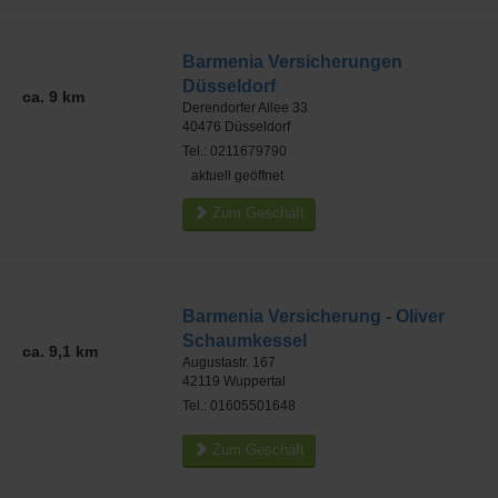
Barmenia Versicherungen
Düsseldorf
ca. 9 km
Derendorfer Allee 33
40476
Düsseldorf
Tel.: 0211679790
aktuell geöffnet
Zum Geschäft
Barmenia Versicherung - Oliver
Schaumkessel
ca. 9,1 km
Augustastr. 167
42119
Wuppertal
Tel.: 01605501648
Zum Geschäft