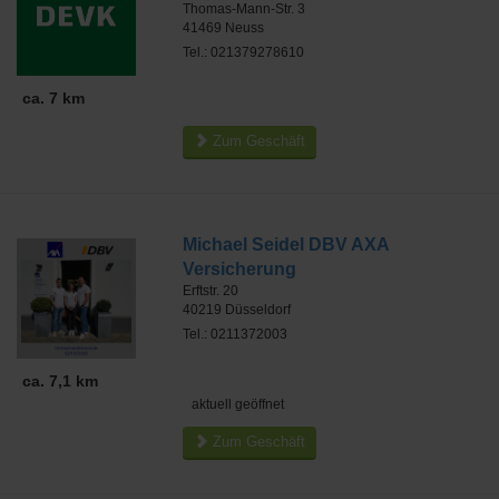
Thomas-Mann-Str. 3
41469
Neuss
Tel.: 021379278610
ca. 7 km
Zum Geschäft
Michael Seidel DBV AXA
Versicherung
Erftstr. 20
40219
Düsseldorf
Tel.: 0211372003
ca. 7,1 km
aktuell geöffnet
Zum Geschäft