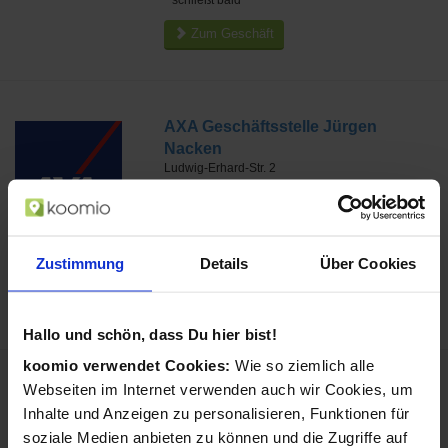
schließt bald
Zum Geschäft
AXA Geschäftsstelle Jürgen
Nacken
Ludwig-Erhard-Str. 2
41564
Kaarst
Tel.: 02131981458
ca. 6,4 km
Zustimmung
Details
Über Cookies
aktuell geöffnet
Zum Geschäft
Hallo und schön, dass Du hier bist!
koomio verwendet Cookies:
Wie so ziemlich alle
Webseiten im Internet verwenden auch wir Cookies, um
ASSIMO Versicherungs-
Inhalte und Anzeigen zu personalisieren, Funktionen für
Vermittlungs GmbH
ca. 6,5 km
soziale Medien anbieten zu können und die Zugriffe auf
Broicherdorfstr. 63