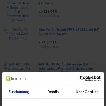
(Schwarz)
ab 129,00 €
in 1 Geschäften
One For All Tripod WM7461 165,1 cm (65")
Schwarz (Schwarz)
ab 169,99 €
in 1 Geschäften
ADE KE 1800-1 Küchenwaage Rot
Arbeitsplatte Rechteck Elektronische
Küchenwaage (Rot)
ab 22,99 €
in 1 Geschäften
Zustimmung
Details
Über Cookies
Steba ED 5 Schwarz, Edelstahl 350 W
(Schwarz, Edelstahl)