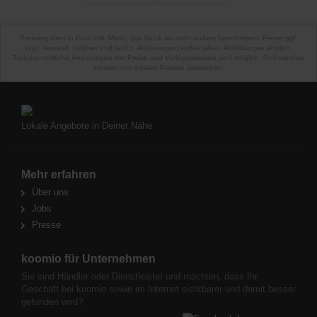
Preisangaben in Euro inkl. Mwst., pro Stück wo nicht anders beschrieben. Preise ggf.
zzgl. Versand. Irrtümer und techn. Änderungen vorbehalten. Abbildungen ähnlich.
Zwischenzeitliche Änderungen der Preise und Verfügbarkeiten sind möglich. Onlinepreise
können von lokalen Preisen abweichen.
Lokale Angebote in Deiner Nähe
Mehr erfahren
Über uns
Jobs
Presse
koomio für Unternehmen
Sie sind Händler oder Dienstleister und möchten, dass Ihr
Geschäft bei koomio sowie im Internet sichtbarer und damit besser
gefunden wird?