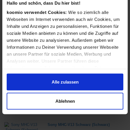
Hallo und schön, dass Du hier bist!
ab 59,99 €
koomio verwendet Cookies:
Wie so ziemlich alle
in 1 Geschäften
Webseiten im Internet verwenden auch wir Cookies, um
Inhalte und Anzeigen zu personalisieren, Funktionen für
soziale Medien anbieten zu können und die Zugriffe auf
Samsung Galaxy XCover7 Enterprise
Edition 16,8 cm (6.6") Dual-SIM Android 14
unsere Website zu analysieren. Außerdem geben wir
5G USB Typ-C 6 GB 128 GB 4050 mAh
Informationen zu Deiner Verwendung unserer Webseite
Schwarz (Schwarz)
an unsere Partner für soziale Medien, Werbung und
ab 289,00 €
Analysen weiter. Unsere Partner führen diese
in 1 Geschäften
Informationen möglicherweise mit weiteren Daten
zusammen, die Du ihnen bereitgestellt hast oder die sie
im Rahmen Deiner Nutzung der Dienste gesammelt
Alle zulassen
Nokia 105 4G (2023) 4,57 cm (1.8") 93 g
Anthrazit Funktionstelefon (Anthrazit)
haben.
ab 29,99 €
Ablehnen
in 1 Geschäften
Sony MHC-V13 Schwarz (Schwarz)