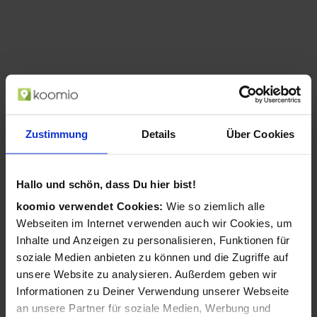
Exquisit KS16-4-HE-040E inoxlook
(Edelstahl)
Zustimmung
Details
Über Cookies
ab 259,00 €
in 1 Geschäften
Hallo und schön, dass Du hier bist!
koomio verwendet Cookies:
Wie so ziemlich alle
Miele K 7747 D Kühlschrank Integriert 294 l
Webseiten im Internet verwenden auch wir Cookies, um
(Nicht zutreffend)
Inhalte und Anzeigen zu personalisieren, Funktionen für
ab 1.749,00 €
soziale Medien anbieten zu können und die Zugriffe auf
in 2 Geschäften
unsere Website zu analysieren. Außerdem geben wir
Informationen zu Deiner Verwendung unserer Webseite
an unsere Partner für soziale Medien, Werbung und