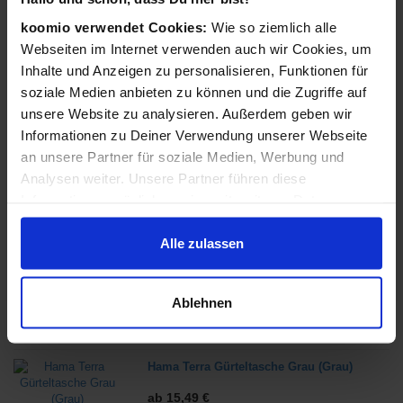
ab 74,99 €
koomio verwendet Cookies:
Wie so ziemlich alle
in 4 Geschäften
Webseiten im Internet verwenden auch wir Cookies, um
Inhalte und Anzeigen zu personalisieren, Funktionen für
soziale Medien anbieten zu können und die Zugriffe auf
Hama 00176554 Bewegungsmelder
unsere Website zu analysieren. Außerdem geben wir
Infrarotsensor Kabellos Decke/Wand Weiß
Informationen zu Deiner Verwendung unserer Webseite
(Weiß)
an unsere Partner für soziale Medien, Werbung und
ab 27,99 €
Analysen weiter. Unsere Partner führen diese
in 1 Geschäften
Informationen möglicherweise mit weiteren Daten
zusammen, die Du ihnen bereitgestellt hast oder die sie
EQ3-AG 150320A0 Bewegungsmelder
im Rahmen Deiner Nutzung der Dienste gesammelt
Alle zulassen
(Schwarz)
haben.
ab 69,99 €
in 4 Geschäften
Ablehnen
Hama Terra Gürteltasche Grau (Grau)
ab 15,49 €