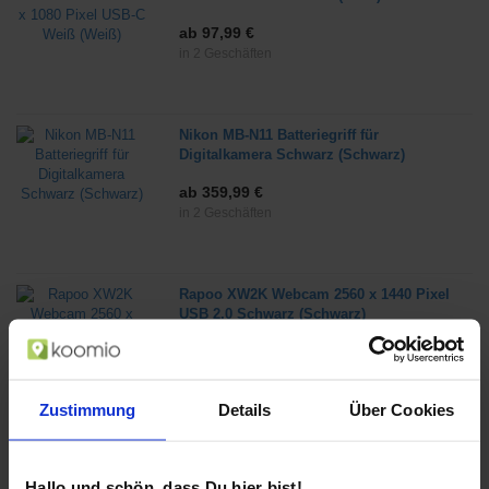
ab 97,99 €
in 2 Geschäften
Nikon MB-N11 Batteriegriff für
Digitalkamera Schwarz (Schwarz)
ab 359,99 €
in 2 Geschäften
Rapoo XW2K Webcam 2560 x 1440 Pixel
USB 2.0 Schwarz (Schwarz)
ab 44,99 €
in 2 Geschäften
Zustimmung
Details
Über Cookies
EQ3-AG 142809A0 Bewegungsmelder
(Weiß)
Hallo und schön, dass Du hier bist!