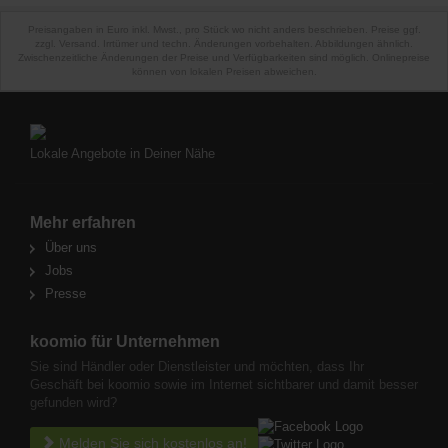
Preisangaben in Euro inkl. Mwst., pro Stück wo nicht anders beschrieben. Preise ggf.
zzgl. Versand. Irrtümer und techn. Änderungen vorbehalten. Abbildungen ähnlich.
Zwischenzeitliche Änderungen der Preise und Verfügbarkeiten sind möglich. Onlinepreise
können von lokalen Preisen abweichen.
Lokale Angebote in Deiner Nähe
Mehr erfahren
Über uns
Jobs
Presse
koomio für Unternehmen
Sie sind Händler oder Dienstleister und möchten, dass Ihr
Geschäft bei koomio sowie im Internet sichtbarer und damit besser
gefunden wird?
Melden Sie sich kostenlos an!