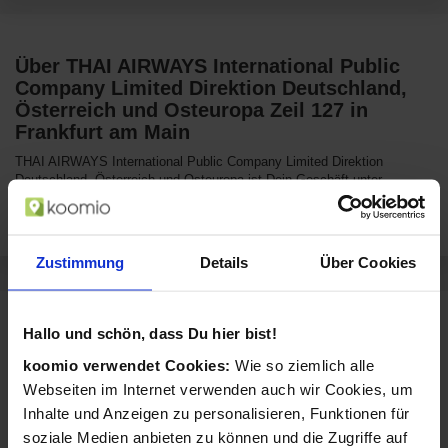
Über THAI AIRWAYS International Public
Company Limited Direktion Deutschland,
Österreich und Osteuropa Zeil 127 in
Frankfurt am Main
THAI AIRWAYS International Public Company Limited Direktion
Deutschland, Österreich und Osteuropa ist Dein Geschäft unter
anderem für Urlaub, Reisen & Freizeit, Pauschalreisen, Last Minute
Reisen, Städtereisen.
Zustimmung
Details
Über Cookies
Sortiment von THAI AIRWAYS International
Hallo und schön, dass Du hier bist!
Public Company Limited Direktion
Deutschland, Österreich und Osteuropa
koomio verwendet Cookies:
Wie so ziemlich alle
Webseiten im Internet verwenden auch wir Cookies, um
THAI AIRWAYS International Public Company Limited Direktion
Inhalte und Anzeigen zu personalisieren, Funktionen für
Deutschland, Österreich und Osteuropa verkauft Produkte aus diesen
Kategorien:
soziale Medien anbieten zu können und die Zugriffe auf