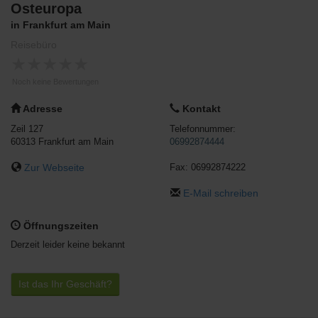
Osteuropa
in Frankfurt am Main
Reisebüro
★
★
★
★
★
Noch keine Bewertungen
Adresse
Kontakt
Zeil 127
Telefonnummer:
60313
Frankfurt am Main
06992874444
Zur Webseite
Fax:
06992874222
E-Mail schreiben
Öffnungszeiten
Derzeit leider keine bekannt
Ist das Ihr Geschäft?