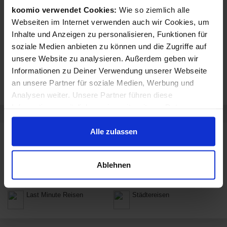
koomio verwendet Cookies:
Wie so ziemlich alle
Webseiten im Internet verwenden auch wir Cookies, um
Inhalte und Anzeigen zu personalisieren, Funktionen für
soziale Medien anbieten zu können und die Zugriffe auf
unsere Website zu analysieren. Außerdem geben wir
Informationen zu Deiner Verwendung unserer Webseite
an unsere Partner für soziale Medien, Werbung und
Analysen weiter. Unsere Partner führen diese
Informationen möglicherweise mit weiteren Daten
zusammen, die Du ihnen bereitgestellt hast oder die sie
im Rahmen Deiner Nutzung der Dienste gesammelt
Alle zulassen
Sortiment von English In Britain
haben.
English In Britain verkauft Produkte aus diesen Kategorien:
Ablehnen
Urlaub, Reisen &
Pauschalreisen
Freizeit
Last Minute Reisen
Städtereisen