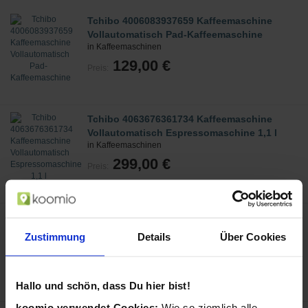
Tchibo 4006083937659 Kaffeemaschine
Vollautomatisch Pad-Kaffeemaschine
in Kaffeemaschinen
129,00 €
Preis:
Tchibo 4063676361734 Kaffeemaschine
Vollautomatisch Espressomaschine 1,1 l
in Kaffeemaschinen
299,00 €
Preis:
Tchibo 4006083937673 Kaffeemaschine
Vollautomatisch Pad-Kaffeemaschine
Zustimmung
Details
Über Cookies
in Kaffeemaschinen
129,00 €
Preis:
Hallo und schön, dass Du hier bist!
koomio verwendet Cookies:
Wie so ziemlich alle