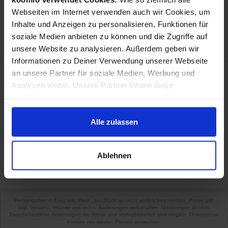
Tchibo 4063676018461 Kaffeemaschine
Webseiten im Internet verwenden auch wir Cookies, um
Vollautomatisch
Inhalte und Anzeigen zu personalisieren, Funktionen für
in Kaffeemaschinen
soziale Medien anbieten zu können und die Zugriffe auf
39,00 €
Preis:
unsere Website zu analysieren. Außerdem geben wir
Informationen zu Deiner Verwendung unserer Webseite
Moccamaster KBG Select Halbautomatisch
an unsere Partner für soziale Medien, Werbung und
Filterkaffeemaschine 1,25 l
Analysen weiter. Unsere Partner führen diese
in Kaffeemaschinen
Informationen möglicherweise mit weiteren Daten
239,00 €
Preis:
zusammen, die Du ihnen bereitgestellt hast oder die sie
im Rahmen Deiner Nutzung der Dienste gesammelt
Alle zulassen
haben.
Ablehnen
«
1
«
Preisangaben in Euro inkl. Mwst., pro Stück wo nicht anders beschrieben. Preise ggf.
zzgl. Versand. Irrtümer und techn. Änderungen vorbehalten. Abbildungen ähnlich.
Zwischenzeitliche Änderungen der Preise und Verfügbarkeiten sind möglich. Onlinepreise
können von lokalen Preisen abweichen.