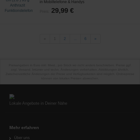
in Mobiltelefone & Handys
29,99 €
Preis:
«
1
2
...
6
»
Preisangaben in Euro inkl. Mwst., pro Stück wo nicht anders beschrieben. Preise ggf.
zzgl. Versand. Irrtümer und techn. Änderungen vorbehalten. Abbildungen ähnlich.
Zwischenzeitliche Änderungen der Preise und Verfügbarkeiten sind möglich. Onlinepreise
können von lokalen Preisen abweichen.
Lokale Angebote in Deiner Nähe
Mehr erfahren
Über uns