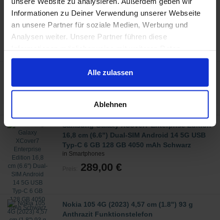
unsere Website zu analysieren. Außerdem geben wir
Arbeitsplatte Rechteck Elektronische
Küchenwaage
Informationen zu Deiner Verwendung unserer Webseite
in Küchen- & Diätwaagen
an unsere Partner für soziale Medien, Werbung und
22,99 €
Analysen weiter. Unsere Partner führen diese
Preis:
Informationen möglicherweise mit weiteren Daten
zusammen, die Du ihnen bereitgestellt hast oder die sie
im Rahmen Deiner Nutzung der Dienste gesammelt
Steba ED 5 Schwarz, Edelstahl 350 W
Alle zulassen
in Fruchttrockner
haben.
59,99 €
Preis:
Ablehnen
Samsung Galaxy XCover7 Enterprise Edition
16,8 cm (6.6") Dual-SIM Android 14 5G USB
Typ-C 6 GB 128 GB 4050 mAh Schwarz
in Smartphones
289,00 €
Preis:
Nokia 105 4G (2023) 4,57 cm (1.8") 93 g
Anthrazit Funktionstelefon