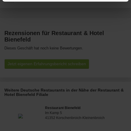
Rezensionen für Restaurant & Hotel
Bienefeld
Dieses Geschäft hat noch keine Bewertungen.
Jetzt eigenen Erfahrungsbericht schreiben
Weitere Deutsche Restaurants in der Nähe der Restaurant &
Hotel Bienefeld Filiale
Restaurant Bienefeld
Im Kamp 5
41352 Korschenbroich-Kleinenbroich