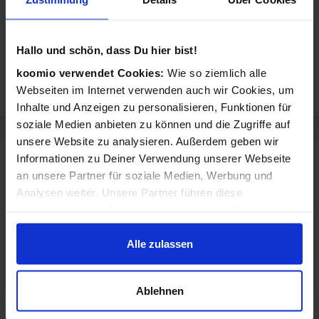
Hallo und schön, dass Du hier bist!
koomio verwendet Cookies:
Wie so ziemlich alle
Webseiten im Internet verwenden auch wir Cookies, um
Inhalte und Anzeigen zu personalisieren, Funktionen für
soziale Medien anbieten zu können und die Zugriffe auf
unsere Website zu analysieren. Außerdem geben wir
Informationen zu Deiner Verwendung unserer Webseite
Sortiment von Restaurant & Hotel Bienefeld
an unsere Partner für soziale Medien, Werbung und
Restaurant & Hotel Bienefeld verkauft Produkte aus diesen Kategorien:
Analysen weiter. Unsere Partner führen diese
Informationen möglicherweise mit weiteren Daten
Zubereitete Speisen
Salate
zusammen, die Du ihnen bereitgestellt hast oder die sie
Suppen
Desserts
im Rahmen Deiner Nutzung der Dienste gesammelt
Alle zulassen
haben.
Fleischgerichte
Fischgerichte
Ablehnen
Spezialitäten