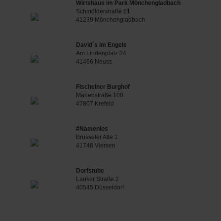
Wirtshaus im Park Mönchengladbach
Schmölderstraße 61
41239 Mönchengladbach
David´s im Engels
Am Lindenplatz 34
41466 Neuss
Fischelner Burghof
Marienstraße 108
47807 Krefeld
#Namenlos
Brüsseler Alle 1
41748 Viersen
Dorfstube
Lanker Straße 2
40545 Düsseldorf