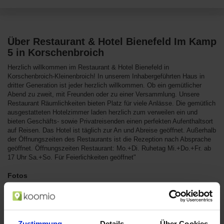
Über Restaurant & Hotel Bienefeld Im Kamp
5 in Korschenbroich
Herzlich willkommen im Restaurant & Hotel Bienefeld in
Korschenbroich-Kleinenbroich! In unserem Inhabergeführten Haus in
dritter Generation ist jeder herzlich willkommen. Ob ein gemütlicher
Abend zu zweit, mit Freunden oder zu einer Versammlung. Unsere
Restaurant Räumlichkeiten bieten Platz für viele Anlässe. Die gemütlich
ausgestatteten Hotelzimmer laden herzlich zum verweilen ein und
bieten Geschäfts- sowie Privatreisenden einen perfekten Aufenthaltsort
auf Reisen. Das Hotel ist täglich zur An und Abreise geöffnet. Außerhalb
der Öffnungszeiten des Restaurants ist die Rezeption nach Absprache
geöffnet. Öffnungszeiten Restaurant: Mo.+Di. Ruhetag Mi.+Do.+Fr. ab
17 Uhr Sa.+So. Für Feierlichkeiten geöffnet"
Fotos
Zustimmung
Details
Über Cookies