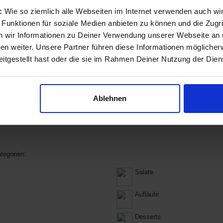
Krefelder Stadtteils Fischeln. Bei uns
s:
Wie so ziemlich alle Webseiten im Internet verwenden auch wi
m Jugendstil-Ambiente mit gemütlicher und
 Platz für die verschiedensten Festlichkeiten:
 Funktionen für soziale Medien anbieten zu können und die Zugri
Ihr Fest gerne nach Ihren Wünschen aus. Bei
 wir Informationen zu Deiner Verwendung unserer Webseite an u
 auch wunderbar in unserem grünen,
n weiter. Unsere Partner führen diese Informationen möglicher
itgestellt hast oder die sie im Rahmen Deiner Nutzung der Die
Ablehnen
tegorien:
Salate
Aufläufe
Desserts