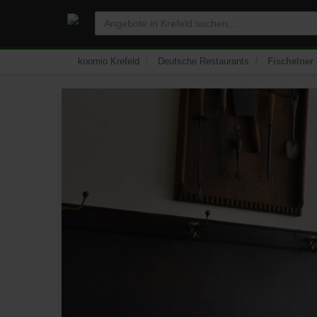
koomio Krefeld
Deutsche Restaurants
Fischelner