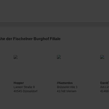
he der Fischelner Burghof Filiale
Hopper
#Namenlos
David
Lanker Straße 8
Brüsseler Alle 1
Am Li
40545 Düsseldorf
41748 Viersen
41466
h