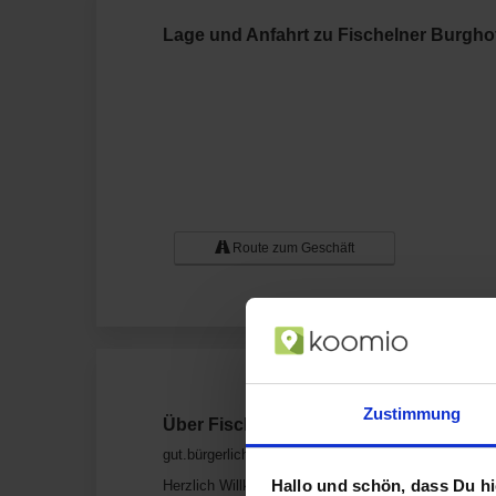
Lage und Anfahrt zu Fischelner Burgho
Route zum Geschäft
Zustimmung
Über Fischelner Burghof Marienstraße 1
gut.bürgerlich.lecker
Hallo und schön, dass Du hie
Herzlich Willkommen im Fischelner Burghof Wir beg