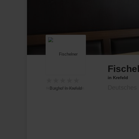
Fische
in Krefeld
★
★
★
★
★
Deutsches 
Noch keine Bewertungen