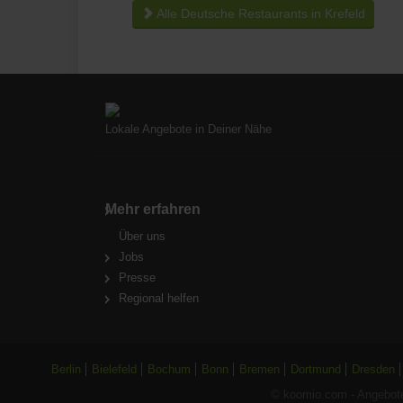
Alle Deutsche Restaurants in Krefeld
Lokale Angebote in Deiner Nähe
Mehr erfahren
Über uns
Jobs
Presse
Regional helfen
Berlin
Bielefeld
Bochum
Bonn
Bremen
Dortmund
Dresden
© koomio.com - Angebote