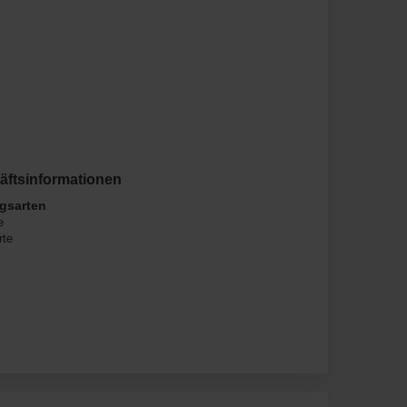
äftsinformationen
gsarten
e
rte