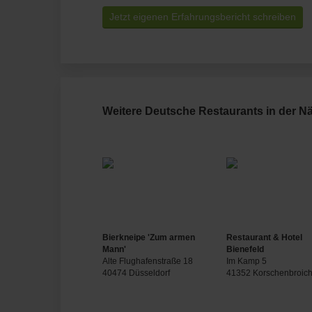
Jetzt eigenen Erfahrungsbericht schreiben
Weitere Deutsche Restaurants in der Nä
Bierkneipe 'Zum armen
Restaurant & Hotel
Mann'
Bienefeld
Alte Flughafenstraße 18
Im Kamp 5
40474 Düsseldorf
41352 Korschenbroic