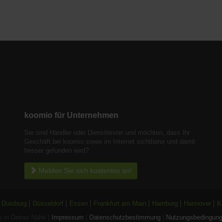
koomio für Unternehmen
Sie sind Händler oder Dienstleister und möchten, dass Ihr
Geschäft bei koomio sowie im Internet sichtbarer und damit
besser gefunden wird?
Melden Sie sich kostenlos an!
Duisburg
Düsseldorf
Essen
Frankfurt am Main
Hamburg
Hannover
K
 in Deiner Nähe |
Impressum
|
Datenschutzbestimmung
|
Nutzungsbedingun