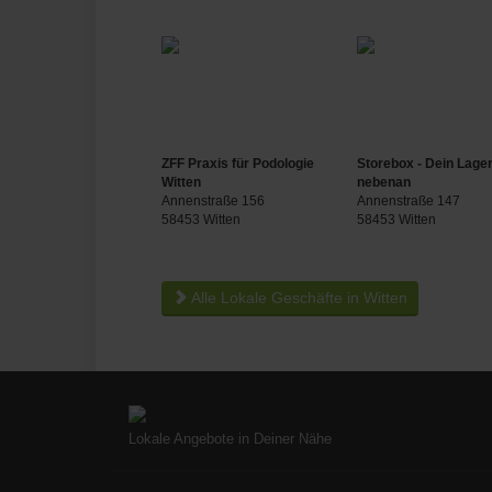
ZFF Praxis für Podologie
Storebox - Dein Lage
Witten
nebenan
Annenstraße 156
Annenstraße 147
58453 Witten
58453 Witten
Alle Lokale Geschäfte in Witten
Lokale Angebote in Deiner Nähe