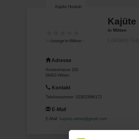
Kajüte
in Witten
★
★
★
★
★
Lokales Ge
Noch keine Bewertungen
Adresse
Annenstrasse 150
58453
Witten
Kontakt
Telefonnummer:
023023986172
E-Mail
E-Mail:
kajuete.witten@gmail.com