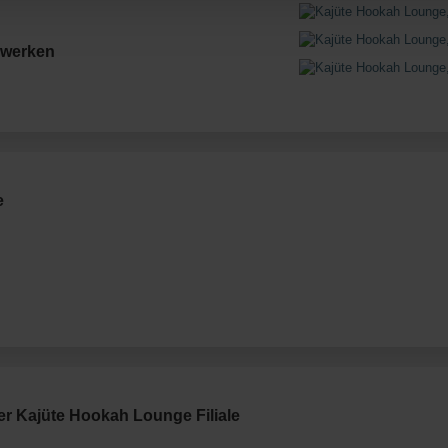
zwerken
e
er Kajüte Hookah Lounge Filiale