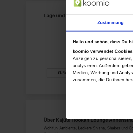
Lage und Anfahrt zu Kajüte Hookah Lo
Zustimmung
Hallo und schön, dass Du hie
koomio verwendet Cookie
Anzeigen zu personalisieren,
analysieren. Außerdem geben
Medien, Werbung und Analyse
Route zum Geschäft
zusammen, die Du ihnen bere
Über Kajüte Hookah Lounge Annenstras
Wohlfühl Ambiente, Leckere Shisha, Shakes und Coc