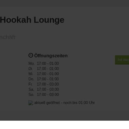
 Hookah Lounge
schäft
Öffnungszeiten
Ist da
Mo.
17:00 - 01:00
Di.
17:00 - 01:00
Mi.
17:00 - 01:00
Do.
17:00 - 01:00
Fr.
17:00 - 03:00
Sa.
17:00 - 03:00
So.
17:00 - 03:00
aktuell geöffnet - noch bis 01:00 Uhr