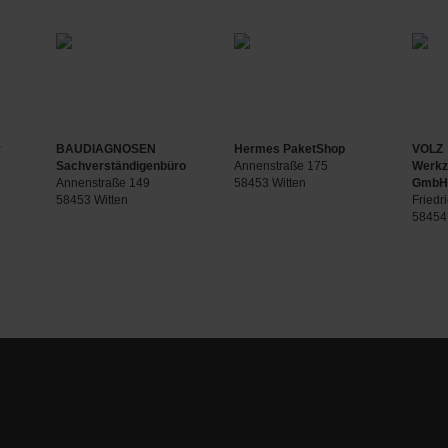
r
BAUDIAGNOSEN
Hermes PaketShop
VOLZ
Sachverständigenbüro
Annenstraße 175
Werkz
Annenstraße 149
58453 Witten
GmbH 
58453 Witten
Friedr
58454