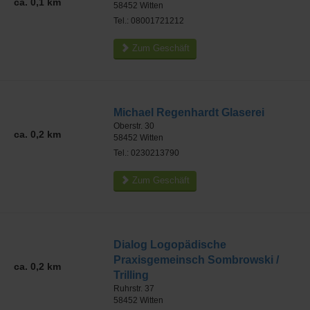
ca. 0,1 km
58452
Witten
Tel.: 08001721212
Zum Geschäft
Michael Regenhardt Glaserei
Oberstr. 30
ca. 0,2 km
58452
Witten
Tel.: 0230213790
Zum Geschäft
Dialog Logopädische
Praxisgemeinsch Sombrowski /
ca. 0,2 km
Trilling
Ruhrstr. 37
58452
Witten