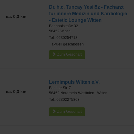
Dr. h.c. Tuncay Yesilöz - Facharzt
für innere Medizin und Kardiologie
ca. 0,3 km
- Estetic Lounge Witten
Bahnhofstraße 32
58452
Witten
Tel.: 0230254718
aktuell geschlossen
Zum Geschäft
Lernimpuls Witten e.V.
Berliner Str. 7
ca. 0,3 km
58452
Nordrhein-Westfalen - Witten
Tel.: 02302275863
Zum Geschäft