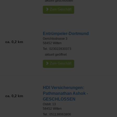
aktuell geschlossen
Zum Geschäft
Entrümpeler-Dortmund
Gerichtsstrasse 3
ca. 0,2 km
58452
Witten
Tel.: 023022830373
aktuell geöffnet
Zum Geschäft
HDI Versicherungen:
Pathmanathan Ashok -
ca. 0,2 km
GESCHLOSSEN
Oststr. 13
58452
Witten
Tel.: 051138063806