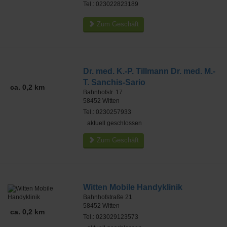
Tel.: 023022823189
Zum Geschäft
Dr. med. K.-P. Tillmann Dr. med. M.-
T. Sanchis-Sario
ca. 0,2 km
Bahnhofstr. 17
58452
Witten
Tel.: 0230257933
aktuell geschlossen
Zum Geschäft
Witten Mobile Handyklinik
Bahnhofstraße 21
58452
Witten
ca. 0,2 km
Tel.: 023029123573