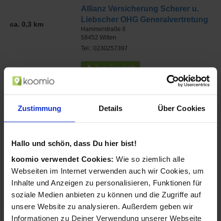
Allianz Versicherung Scherer u.
Liebscher OHG Generalvertretung
ca. 0,3 km
Hammerstraße 6
58452
Witten
Tel.: 0230257397
Zum Geschäft
Zustimmung
Details
Über Cookies
Anwaltskanzlei Wegermann
Sonnenschein, Niederstebruch,
ca. 0,4 km
Nowak
Hallo und schön, dass Du hier bist!
Nordstr. 8
58452
Witten
koomio verwendet Cookies:
Wie so ziemlich alle
Tel.: 02302978980
Webseiten im Internet verwenden auch wir Cookies, um
Inhalte und Anzeigen zu personalisieren, Funktionen für
Zum Geschäft
soziale Medien anbieten zu können und die Zugriffe auf
unsere Website zu analysieren. Außerdem geben wir
Informationen zu Deiner Verwendung unserer Webseite