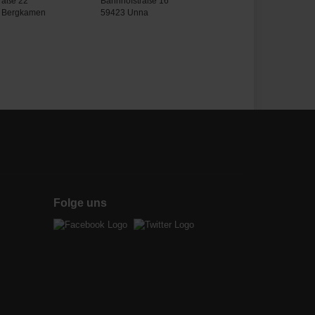
raße 22
Bahnhofstraße 16
 Bergkamen
59423 Unna
Folge uns