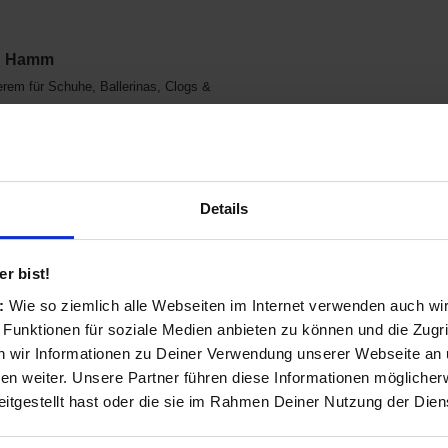
in Hamm
em für Schuhe, Ballerinas, Clogs &
Details
ir herunterladen kannst:
r bist!
s:
Wie so ziemlich alle Webseiten im Internet verwenden auch wi
 Funktionen für soziale Medien anbieten zu können und die Zugri
 wir Informationen zu Deiner Verwendung unserer Webseite an u
n weiter. Unsere Partner führen diese Informationen möglicher
itgestellt hast oder die sie im Rahmen Deiner Nutzung der Die
ien:
Ballerinas