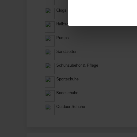
Clogs & Pantoletten
Halbschuhe
Pumps
Sandaletten
Schuhzubehör & Pflege
Sportschuhe
Badeschuhe
Outdoor-Schuhe