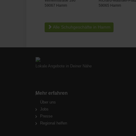
Wilhelmstraße 186
Richard-Matthaei-Plat
59067 Hamm
59065 Hamm
Alle Schuhgeschäfte in Hamm
Lokale Angebote in Deiner Nähe
Mehr erfahren
Über uns
Jobs
Presse
Regional helfen