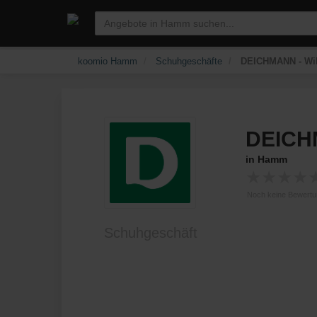
koomio Hamm
Schuhgeschäfte
DEICHMANN - Wil
DEIC
in Hamm
★
★
★
★
Noch keine Bewert
Schuhgeschäft