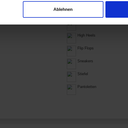
Ablehnen
Schnürschuhe
Hausschuhe
High Heels
Flip Flops
Sneakers
Stiefel
Pantoletten