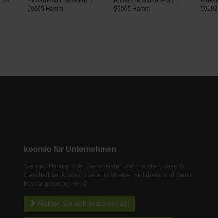
z 2-4
Richard-Matthaei-Platz 1
Richard-Matthaei-Platz 1
Parkst
59065 Hamm
59065 Hamm
59192
koomio für Unternehmen
Sie sind Händler oder Dienstleister und möchten, dass Ihr
Geschäft bei koomio sowie im Internet sichtbarer und damit
besser gefunden wird?
Melden Sie sich kostenlos an!