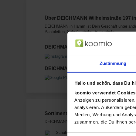
Über DEICHMANN Wilhelmstraße 197 
DEICHMANN in Hamm ist Dein Geschäft unter ander
Pantoletten, Schnürschuhe, Halbschuhe.
DEICHMANN in Sozialen Netzwerken
Zustimmung
DEICHMANN hat auch eine App, die Du D
Hallo und schön, dass Du hie
koomio verwendet Cookie
Anzeigen zu personalisieren,
analysieren. Außerdem geben
Sortiment von DEICHMANN
Medien, Werbung und Analyse
zusammen, die Du ihnen bere
DEICHMANN verkauft Produkte aus diesen Kategor
Schuhe