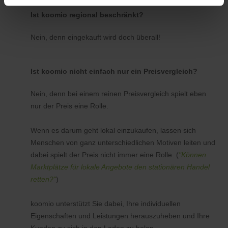
Ist koomio regional beschränkt?
Nein, denn eingekauft wird doch überall!
Ist koomio nicht einfach nur ein Preisvergleich?
Nein, denn bei einem reinen Preisvergleich spielt eben
nur der Preis eine Rolle.
Wenn es darum geht lokal einzukaufen, lassen sich
Menschen von ganz unterschiedlichen Motiven leiten und
dabei spielt der Preis nicht immer eine Rolle. (
"Können
Marktplätze für lokale Angebote den stationären Handel
retten?"
)
koomio unterstützt Sie dabei, Ihre individuellen
Eigenschaften und Leistungen herauszuheben und Ihre