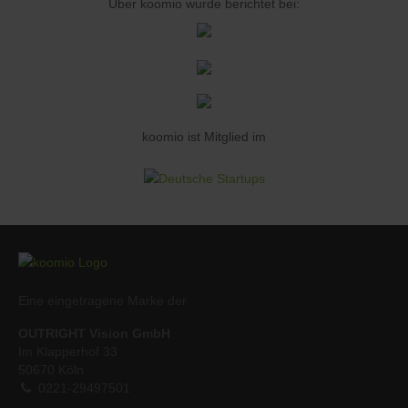
Über koomio wurde berichtet bei:
koomio ist Mitglied im
Eine eingetragene Marke der
OUTRIGHT Vision GmbH
Im Klapperhof 33
50670 Köln
0221-29497501