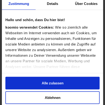
Zustimmung
Details
Über Cookies
Wie funktioniert koomio?
Ganz einfach: Kostenlos eintragen,
Hallo und schön, dass Du hier bist!
Geschäftsinformationen vervollständigen, Angebote
veröffentlichen - 3 Angebote sind für Sie immer kostenlos!
koomio verwendet Cookies:
Wie so ziemlich alle
Webseiten im Internet verwenden auch wir Cookies, um
Wir kümmern uns dann darum, dass Ihre Informationen
Inhalte und Anzeigen zu personalisieren, Funktionen für
zu Ihren Kunden gelangen: Auf der koomio-Webseite, in
soziale Medien anbieten zu können und die Zugriffe auf
unseren Apps und in Suchmaschinen - daheim auf der
unsere Website zu analysieren. Außerdem geben wir
Couch und unterwegs auf dem Smartphone!
Informationen zu Deiner Verwendung unserer Webseite
an unsere Partner für soziale Medien, Werbung und
Analysen weiter. Unsere Partner führen diese
Ist koomio für alle Unternehmen gedacht?
Informationen möglicherweise mit weiteren Daten
zusammen, die Du ihnen bereitgestellt hast oder die sie
Ja! koomio hilft dem
inhabergeführten Einzelhandel
Alle zulassen
im Rahmen Deiner Nutzung der Dienste gesammelt
genauso wie einer
landesweiten Handelskette
und einem
haben.
reinen
Dienstleister
.
Ablehnen