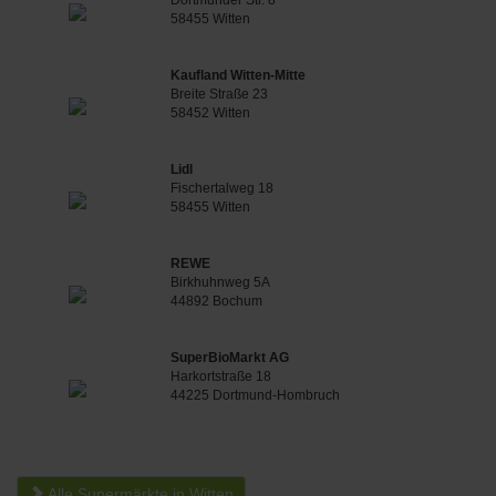
Dortmunder Str. 8
58455 Witten
Kaufland Witten-Mitte
Breite Straße 23
58452 Witten
Lidl
Fischertalweg 18
58455 Witten
REWE
Birkhuhnweg 5A
44892 Bochum
SuperBioMarkt AG
Harkortstraße 18
44225 Dortmund-Hombruch
Alle Supermärkte in Witten