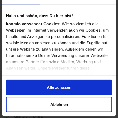
Brot & Backwaren
Eingelegtes
Hallo und schön, dass Du hier bist!
Fisch & Meeresfrüchte
Fleisch & Wurstwaren
koomio verwendet Cookies:
Wie so ziemlich alle
Webseiten im Internet verwenden auch wir Cookies, um
Obst
Gemüse
Inhalte und Anzeigen zu personalisieren, Funktionen für
soziale Medien anbieten zu können und die Zugriffe auf
Fertiggerichte
Knabberartikel
unsere Website zu analysieren. Außerdem geben wir
Informationen zu Deiner Verwendung unserer Webseite
Kochen & Backen
Kräuter & Gewürze
an unsere Partner für soziale Medien, Werbung und
Analysen weiter. Unsere Partner führen diese
Milchprodukte
Müsli & Zerealien
Informationen möglicherweise mit weiteren Daten
zusammen, die Du ihnen bereitgestellt hast oder die sie
Nahrungsergänzung
Öl, Essig & Dressing
im Rahmen Deiner Nutzung der Dienste gesammelt
Alle zulassen
Pasta & Nudeln
Reis & Hülsenfrüchte
haben.
Ablehnen
Saucen, Dips &
Süßigkeiten
Marinaden
Konfitüren, Honig &