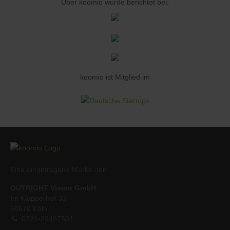
Über koomio wurde berichtet bei:
koomio ist Mitglied im
Eine eingetragene Marke der
OUTRIGHT Vision GmbH
Im Klapperhof 33
50670 Köln
0221-29497501