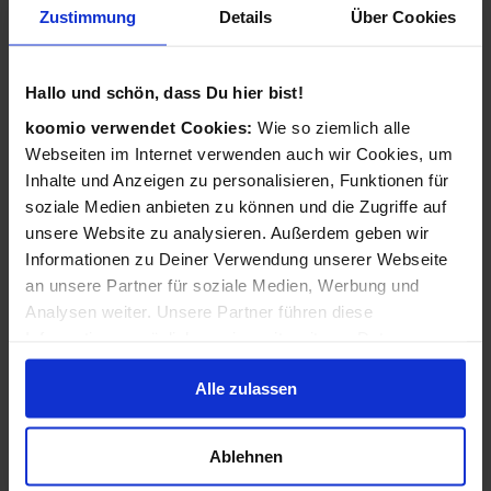
Zustimmung
Details
Über Cookies
Wie funktioniert koomio?
Ganz einfach: Kostenlos eintragen,
Hallo und schön, dass Du hier bist!
Geschäftsinformationen vervollständigen, Angebote
veröffentlichen - 3 Angebote sind für Sie immer kostenlos!
koomio verwendet Cookies:
Wie so ziemlich alle
Webseiten im Internet verwenden auch wir Cookies, um
Wir kümmern uns dann darum, dass Ihre Informationen
Inhalte und Anzeigen zu personalisieren, Funktionen für
zu Ihren Kunden gelangen: Auf der koomio-Webseite, in
soziale Medien anbieten zu können und die Zugriffe auf
unseren Apps und in Suchmaschinen - daheim auf der
unsere Website zu analysieren. Außerdem geben wir
Couch und unterwegs auf dem Smartphone!
Informationen zu Deiner Verwendung unserer Webseite
an unsere Partner für soziale Medien, Werbung und
Analysen weiter. Unsere Partner führen diese
Ist koomio für alle Unternehmen gedacht?
Informationen möglicherweise mit weiteren Daten
zusammen, die Du ihnen bereitgestellt hast oder die sie
Ja! koomio hilft dem
inhabergeführten Einzelhandel
Alle zulassen
im Rahmen Deiner Nutzung der Dienste gesammelt
genauso wie einer
landesweiten Handelskette
und einem
haben.
reinen
Dienstleister
.
Ablehnen