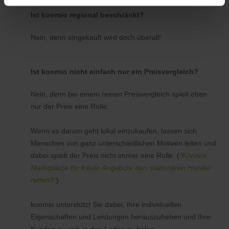
Ist koomio regional beschränkt?
Nein, denn eingekauft wird doch überall!
Ist koomio nicht einfach nur ein Preisvergleich?
Nein, denn bei einem reinen Preisvergleich spielt eben
nur der Preis eine Rolle.
Wenn es darum geht lokal einzukaufen, lassen sich
Menschen von ganz unterschiedlichen Motiven leiten und
dabei spielt der Preis nicht immer eine Rolle. (
"Können
Marktplätze für lokale Angebote den stationären Handel
retten?"
)
koomio unterstützt Sie dabei, Ihre individuellen
Eigenschaften und Leistungen herauszuheben und Ihre