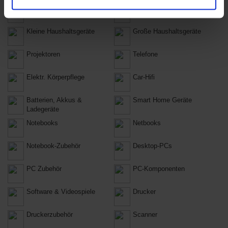
Audio, Hifi & Video
Konsolen
Kleine Haushaltsgeräte
Große Haushaltsgeräte
Projektoren
Telefone
Elektr. Körperpflege
Car-Hifi
Batterien, Akkus &
Smart Home Geräte
Ladegeräte
Notebooks
Netbooks
Notebook-Zubehör
Desktop-PCs
PC Zubehör
PC-Komponenten
Software & Videospiele
Drucker
Druckerzubehör
Scanner