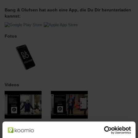
Bang & Olufsen hat auch eine App, die Du Dir herunterladen
kannst:
Fotos
Videos