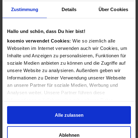
Zustimmung
Details
Über Cookies
Hallo und schön, dass Du hier bist!
koomio verwendet Cookies:
Wie so ziemlich alle
Webseiten im Internet verwenden auch wir Cookies, um
Inhalte und Anzeigen zu personalisieren, Funktionen für
soziale Medien anbieten zu können und die Zugriffe auf
unsere Website zu analysieren. Außerdem geben wir
Informationen zu Deiner Verwendung unserer Webseite
Sortiment von Bang & Olufsen
an unsere Partner für soziale Medien, Werbung und
Bang & Olufsen verkauft Produkte aus diesen Kategorien:
Analysen weiter. Unsere Partner führen diese
Informationen möglicherweise mit weiteren Daten
Elektronik
Computer & Software
zusammen, die Du ihnen bereitgestellt hast oder die sie
im Rahmen Deiner Nutzung der Dienste gesammelt
Alle zulassen
Kamera & Foto
Smartphones & Handys
haben.
Tablets
TV & Fernseher
Ablehnen