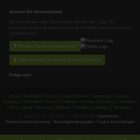
koomio für Unternehmen
Sie sind Händler oder Dienstleister und möchten, dass Ihr
Geschäft bei koomio sowie im Internet sichtbarer und damit besser
gefunden wird?
Melden Sie sich kostenlos an!
Übernehmen Sie diesen Eintrag kostenlos
Folge uns
Berlin
Bielefeld
Bochum
Bonn
Bremen
Dortmund
Dresden
Duisburg
Düsseldorf
Essen
Frankfurt am Main
Hamburg
Hannover
Köln
Leipzig
München
Münster
Nürnberg
Stuttgart
Wuppertal
© koomio.com - Angebote in Deiner Nähe |
Impressum
|
Datenschutzbestimmung
|
Nutzungsbedingungen
|
Cookie Einstellungen