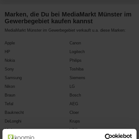
Marken, die Du bei MediaMarkt Münster im
Gewerbegebiet kaufen kannst
MediaMarkt Münster im Gewerbegebiet verkauft u.a. diese Marken:
Apple
Canon
HP
Logitech
Nokia
Philips
Sony
Toshiba
Samsung
Siemens
Nikon
LG
Braun
Bosch
Tefal
AEG
Bauknecht
Cloer
DeLonghi
Krups
Miele
HTC
Huawei
Jura