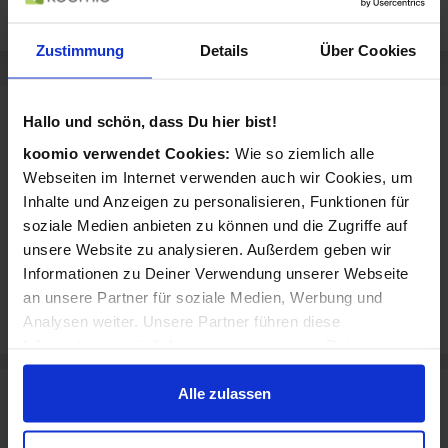
Saeco
Zustimmung
Details
Über Cookies
Hallo und schön, dass Du hier bist!
Rezensionen für MediaMarkt Münster im
koomio verwendet Cookies:
Wie so ziemlich alle
Gewerbegebiet
Webseiten im Internet verwenden auch wir Cookies, um
Inhalte und Anzeigen zu personalisieren, Funktionen für
★
★
★
★
★
soziale Medien anbieten zu können und die Zugriffe auf
AlexandraK
am
02.02.2015
unsere Website zu analysieren. Außerdem geben wir
Gut
Informationen zu Deiner Verwendung unserer Webseite
an unsere Partner für soziale Medien, Werbung und
Jetzt eigenen Erfahrungsbericht schreiben
Analysen weiter. Unsere Partner führen diese
Informationen möglicherweise mit weiteren Daten
zusammen, die Du ihnen bereitgestellt hast oder die sie
im Rahmen Deiner Nutzung der Dienste gesammelt
Alle zulassen
Media Markt in weiteren Städten
haben.
Media Markt in Köln
Media Markt in Düsseldorf