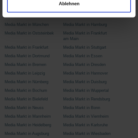
Ablehnen
Media Markt in Berlin
Media Markt in Ahrensfelde
Media Markt in Berlin
Media Markt in Schönefeld
Media Markt in München
Media Markt in Hamburg
Media Markt in Oststeinbek
Media Markt in Frankfurt
am Main
Media Markt in Frankfurt
Media Markt in Stuttgart
Media Markt in Dortmund
Media Markt in Essen
Media Markt in Bremen
Media Markt in Dresden
Media Markt in Leipzig
Media Markt in Hannover
Media Markt in Nürnberg
Media Markt in Duisburg
Media Markt in Bochum
Media Markt in Wuppertal
Media Markt in Bielefeld
Media Markt in Rendsburg
Media Markt in Neuss
Media Markt in Bonn
Media Markt in Mannheim
Media Markt in Viernheim
Media Markt in Heidelberg
Media Markt in Karlsruhe
Media Markt in Augsburg
Media Markt in Wiesbaden