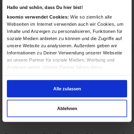
Fotos
Hallo und schön, dass Du hier bist!
koomio verwendet Cookies:
Wie so ziemlich alle
Webseiten im Internet verwenden auch wir Cookies, um
Inhalte und Anzeigen zu personalisieren, Funktionen für
soziale Medien anbieten zu können und die Zugriffe auf
unsere Website zu analysieren. Außerdem geben wir
Informationen zu Deiner Verwendung unserer Webseite
an unsere Partner für soziale Medien, Werbung und
Sortiment von Allianz Versicherung Karl-
Analysen weiter. Unsere Partner führen diese
Josef Jakob Hauptvertretung in Neuss
Informationen möglicherweise mit weiteren Daten
Allianz Versicherung Karl-Josef Jakob Hauptvertretung in Neuss
zusammen, die Du ihnen bereitgestellt hast oder die sie
verkauft Produkte aus diesen Kategorien:
im Rahmen Deiner Nutzung der Dienste gesammelt
Alle zulassen
haben.
Finanzen, Recht &
Versicherungen
Beratung
Ablehnen