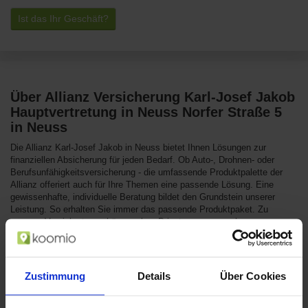
Ist das Ihr Geschäft?
Über Allianz Versicherung Karl-Josef Jakob
Hauptvertretung in Neuss Norfer Straße 5
in Neuss
Die Allianz Karl-Josef Jakob in Neuss bietet Ihnen Lösungen zur
finanziellen Absicherung für jeden Bedarf. Ob Auto-, Drohnen- oder
Berufsunfähigkeitsversicherung - die umfassende Produktpalette der
Allianz offeriert auch für Ihre Themen eine passende Lösung. Eine
gewissenhafte, individuelle Beratung bildet den Grundstein unserer
Leistung. So erhalten Sie immer das passende Produktpaket. Zu
unseren Versicherten gehören neben Privatpersonen auch
Selbstständige und Betriebe. Nehmen Sie jetzt Kontakt mit uns auf, um
eventuelle Fragen zu klären und binnen kurzem Ihr persönliches
Angebot zu bekommen.
Zustimmung
Details
Über Cookies
Gründungsjahr: 1997