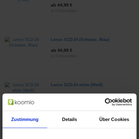
ab 44,99 €
in 3 Geschäften
Lenco SCD-24 (Schwarz, Blau)
ab 44,99 €
in 3 Geschäften
Lenco SCD-24 white (Weiß)
ab 44,99 €
in 4 Geschäften
Zustimmung
Details
Über Cookies
Sony PS-LX310BT Plattenspieler mit
Direktantrieb Schwarz (Schwarz)