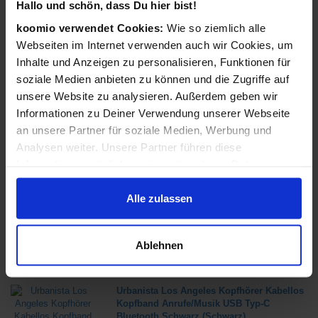
Hallo und schön, dass Du hier bist!
ab 239,99 €
koomio verwendet Cookies:
Wie so ziemlich alle
in 3 Geschäften
Webseiten im Internet verwenden auch wir Cookies, um
Inhalte und Anzeigen zu personalisieren, Funktionen für
soziale Medien anbieten zu können und die Zugriffe auf
Sharp XL-B517D Heim-Audio-Mikrosystem
unsere Website zu analysieren. Außerdem geben wir
45 W Schwarz (Schwarz)
Informationen zu Deiner Verwendung unserer Webseite
ab 99,99 €
an unsere Partner für soziale Medien, Werbung und
in 3 Geschäften
Analysen weiter. Unsere Partner führen diese
Informationen möglicherweise mit weiteren Daten
zusammen, die Du ihnen bereitgestellt hast oder die sie
Sony MDR-E9LP (Black)
im Rahmen Deiner Nutzung der Dienste gesammelt
Alle zulassen
ab 7,99 €
haben.
in 1 Geschäften
Ablehnen
Urbanista Los Angeles Kopfhörer Kabellos
Kopfband Anrufe/Musik USB Typ-C
Bluetooth Schwarz (Schwarz)