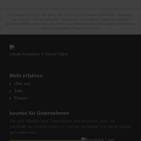
Preisangaben in Euro inkl. Mwst., pro Stück wo nicht anders beschrieben. Preise ggf.
zzgl. Versand. Irrtümer und techn. Änderungen vorbehalten. Abbildungen ähnlich.
Zwischenzeitliche Änderungen der Preise und Verfügbarkeiten sind möglich. Onlinepreise
können von lokalen Preisen abweichen.
Lokale Angebote in Deiner Nähe
Mehr erfahren
Über uns
Jobs
Presse
koomio für Unternehmen
Sie sind Händler oder Dienstleister und möchten, dass Ihr
Geschäft bei koomio sowie im Internet sichtbarer und damit besser
gefunden wird?