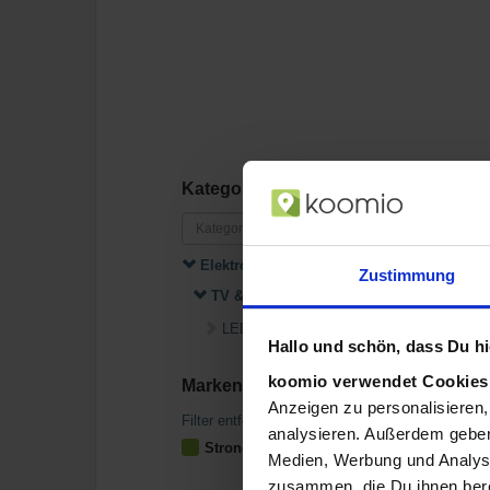
Kategorien
Elektronik
Zustimmung
TV & Fernseher
LED TVs
Hallo und schön, dass Du hie
koomio verwendet Cookie
Marken
Anzeigen zu personalisieren,
Filter entfernen
analysieren. Außerdem geben
Strong
Medien, Werbung und Analyse
zusammen, die Du ihnen bere