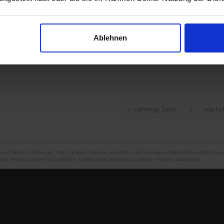
Ablehnen
«
vorherige Seite
1
nächs
 beschrieben. Preise ggf. zzgl. Versand. Irrtümer und techn. Änderungen vorbehalten. Abbildung
und Verfügbarkeiten sind möglich. Onlinepreise können von lokalen Preisen abweichen.