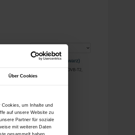
Sortiert nach:
cm (24 Zoll) HD Schwarz (Schwarz)
6 x 768 Pixel, HD, LED, DVB-C,DVB-S2,DVB-T2,
Über Cookies
r Cookies, um Inhalte und
ffe auf unsere Website zu
nsere Partner für soziale
weise mit weiteren Daten
nste gesammelt haben.