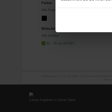
Farben
Alle Farben
Bildschirmgröße
Alle Größen
61 - 76 cm (24-30")
Preisangaben in Euro inkl. Mwst., pro Stück wo nicht anders
Preise 
Lokale Angebote in Deiner Nähe