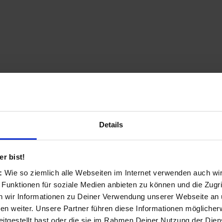
Strong 24HC3023 Fernseher 61 
Strong 24HC3023, 61 cm (24 Zoll), 136
Schwarz
Details
ab 159,90 €
2 Angebote von 159,90 € - 159,90 €
r bist!
s:
Wie so ziemlich alle Webseiten im Internet verwenden auch wi
 Funktionen für soziale Medien anbieten zu können und die Zugri
 wir Informationen zu Deiner Verwendung unserer Webseite an u
n weiter. Unsere Partner führen diese Informationen möglicher
itgestellt hast oder die sie im Rahmen Deiner Nutzung der Die