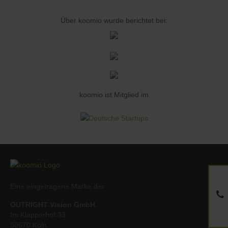
Über koomio wurde berichtet bei:
koomio ist Mitglied im
Eine eingetragene Marke der
OUTRIGHT Vision GmbH
Im Klapperhof 33
50670 Köln