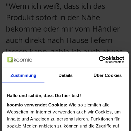
"Wenn ich weiß, dass ich das
Produkt sofort in der Nähe
bekomme oder mir vom Händler
auch direkt nach Hause liefern
lassen kann, zahle ich auch etwas
mehr."
Zustimmung
Details
Über Cookies
Christian, koomio-Nutzer
Ihre Kunden merken sich Ihr Geschäft und
sehen stets Ihre neuesten Aktivitäten.
Hallo und schön, dass Du hier bist!
koomio verwendet Cookies:
Wie so ziemlich alle
Kunden folgen Artikeln mit einem
Webseiten im Internet verwenden auch wir Cookies, um
Wunschpreis und Sie können darauf
reagieren.
Inhalte und Anzeigen zu personalisieren, Funktionen für
soziale Medien anbieten zu können und die Zugriffe auf
Ihre Angebote ergänzen Sie mühelos um