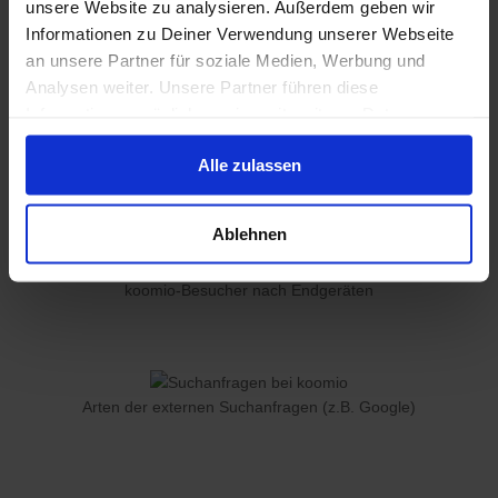
unsere Website zu analysieren. Außerdem geben wir
Besonderheiten wie "inkl. Lieferung", "inkl.
Informationen zu Deiner Verwendung unserer Webseite
Ersatzwagen", "inkl. Aufbau" oder "Same-
an unsere Partner für soziale Medien, Werbung und
Day-Delivery möglich".
Analysen weiter. Unsere Partner führen diese
Informationen möglicherweise mit weiteren Daten
zusammen, die Du ihnen bereitgestellt hast oder die sie
Alle zulassen
im Rahmen Deiner Nutzung der Dienste gesammelt
haben.
Ablehnen
koomio-Besucher nach Endgeräten
Arten der externen Suchanfragen (z.B. Google)