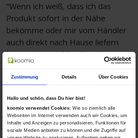
"Wenn ich weiß, dass ich das
Produkt sofort in der Nähe
bekomme oder mir vom Händler
auch direkt nach Hause liefern
lassen kann, zahle ich auch etwas
mehr."
Zustimmung
Details
Über Cookies
Christian, koomio-Nutzer
Ihre Kunden merken sich Ihr Geschäft und
Hallo und schön, dass Du hier bist!
sehen stets Ihre neuesten Aktivitäten.
koomio verwendet Cookies:
Wie so ziemlich alle
Kunden folgen Artikeln mit einem
Webseiten im Internet verwenden auch wir Cookies, um
Wunschpreis und Sie können darauf
Inhalte und Anzeigen zu personalisieren, Funktionen für
reagieren.
soziale Medien anbieten zu können und die Zugriffe auf
unsere Website zu analysieren. Außerdem geben wir
Ihre Angebote ergänzen Sie mühelos um