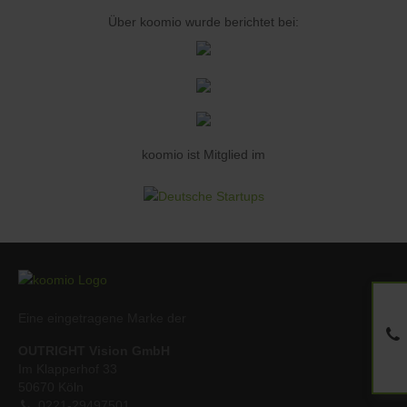
Über koomio wurde berichtet bei:
koomio ist Mitglied im
Eine eingetragene Marke der
OUTRIGHT Vision GmbH
Im Klapperhof 33
50670 Köln
0221-29497501