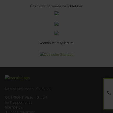
Über koomio wurde berichtet bei:
koomio ist Mitglied im
Eine eingetragene Marke der
OUTRIGHT Vision GmbH
Im Klapperhof 33
50670 Köln
0221-29497501