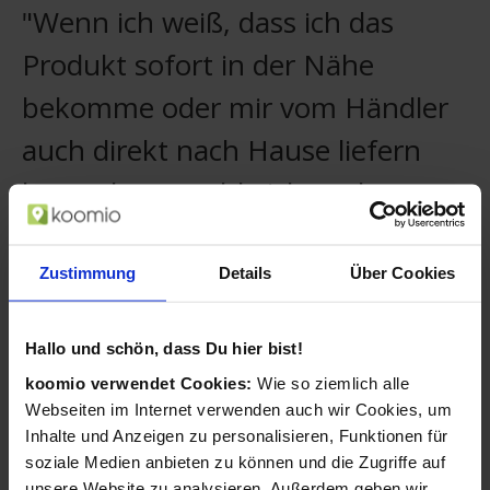
"Wenn ich weiß, dass ich das
Produkt sofort in der Nähe
bekomme oder mir vom Händler
auch direkt nach Hause liefern
lassen kann, zahle ich auch etwas
mehr."
Zustimmung
Details
Über Cookies
Christian, koomio-Nutzer
Ihre Kunden merken sich Ihr Geschäft und
Hallo und schön, dass Du hier bist!
sehen stets Ihre neuesten Aktivitäten.
koomio verwendet Cookies:
Wie so ziemlich alle
Kunden folgen Artikeln mit einem
Webseiten im Internet verwenden auch wir Cookies, um
Wunschpreis und Sie können darauf
Inhalte und Anzeigen zu personalisieren, Funktionen für
reagieren.
soziale Medien anbieten zu können und die Zugriffe auf
unsere Website zu analysieren. Außerdem geben wir
Ihre Angebote ergänzen Sie mühelos um