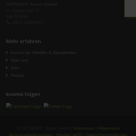
OUTRIGHT Vision GmbH
Im Klapperhof 33
50670 Köln
0221-29497501
Mehr erfahren
koomio für Händler & Dienstleister
Über uns
Jobs
Presse
koomio folgen
© OUTRIGHT Vision GmbH |
Impressum
|
Allgemeine
Nutzungsbedingungen
|
Händler-AGB
|
Datenschutzerklärung