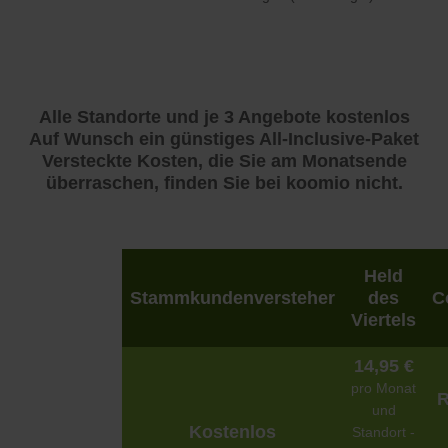
Alle Standorte und je 3 Angebote kostenlos
Auf Wunsch ein günstiges All-Inclusive-Paket
Versteckte Kosten, die Sie am Monatsende
überraschen, finden Sie bei koomio nicht.
Held
Stammkundenversteher
des
C
Viertels
14,95 €
pro Monat
R
und
Kostenlos
Standort -