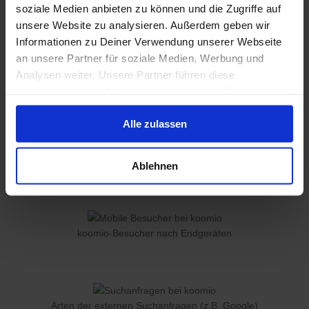
soziale Medien anbieten zu können und die Zugriffe auf
Wunschpreis und Sie können darauf
reagieren.
unsere Website zu analysieren. Außerdem geben wir
Informationen zu Deiner Verwendung unserer Webseite
Ihre Angebote ergänzen Sie mühelos um
an unsere Partner für soziale Medien, Werbung und
Besonderheiten wie "inkl. Lieferung", "inkl.
Analysen weiter. Unsere Partner führen diese
Ersatzwagen", "inkl. Aufbau" oder "Same-
Informationen möglicherweise mit weiteren Daten
Day-Delivery möglich".
zusammen, die Du ihnen bereitgestellt hast oder die sie
Alle zulassen
im Rahmen Deiner Nutzung der Dienste gesammelt
haben.
Ablehnen
koomio-Besucher nach Endgeräten
Arten der externen Suchanfragen (z.B. Google)