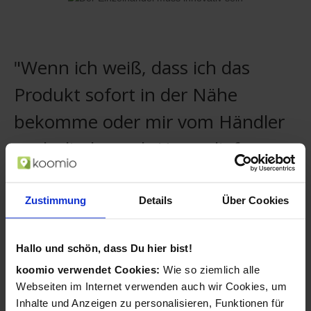
"Wenn ich weiß, dass ich das
Produkt sofort in der Nähe
bekomme oder mir vom Händler
auch direkt nach Hause liefern
lassen kann, zahle ich auch etwas
mehr."
Zustimmung
Details
Über Cookies
Christian, koomio-Nutzer
Hallo und schön, dass Du hier bist!
Ihre Kunden merken sich Ihr Geschäft und
koomio verwendet Cookies:
Wie so ziemlich alle
sehen stets Ihre neuesten Aktivitäten.
Webseiten im Internet verwenden auch wir Cookies, um
Inhalte und Anzeigen zu personalisieren, Funktionen für
Kunden folgen Artikeln mit einem