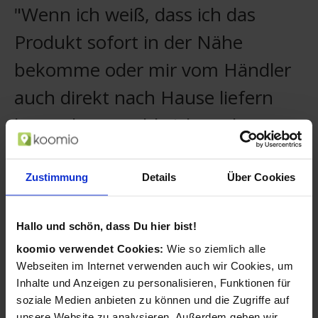
"Wenn ich weiß, dass ich das
Produkt sofort in der Nähe
bekomme oder mir vom Händler
auch direkt nach Hause liefern
lassen kann, zahle ich auch etwas
mehr."
Zustimmung
Details
Über Cookies
Christian, koomio-Nutzer
Ihre Kunden merken sich Ihr Geschäft und
Hallo und schön, dass Du hier bist!
sehen stets Ihre neuesten Aktivitäten.
koomio verwendet Cookies:
Wie so ziemlich alle
Kunden folgen Artikeln mit einem
Webseiten im Internet verwenden auch wir Cookies, um
Wunschpreis und Sie können darauf
Inhalte und Anzeigen zu personalisieren, Funktionen für
reagieren.
soziale Medien anbieten zu können und die Zugriffe auf
unsere Website zu analysieren. Außerdem geben wir
Ihre Angebote ergänzen Sie mühelos um