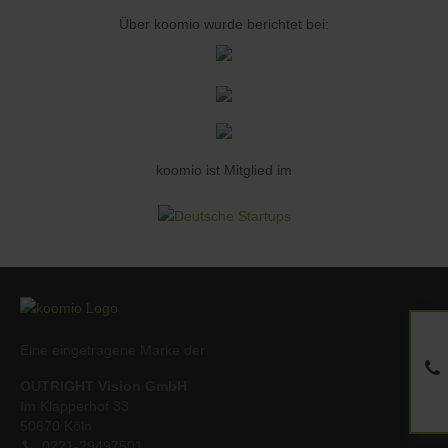
Über koomio wurde berichtet bei:
koomio ist Mitglied im
Eine eingetragene Marke der
OUTRIGHT Vision GmbH
Im Klapperhof 33
50670 Köln
0221-29497501