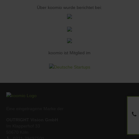
Über koomio wurde berichtet bei:
koomio ist Mitglied im
Eine eingetragene Marke der
OUTRIGHT Vision GmbH
Im Klapperhof 33
50670 Köln
0221-29497501