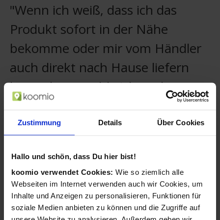
"Wenn ich weiß, dass ich das
Produkt sofort in der Nähe
bekomme oder mir vom Händler
auch direkt nach Hause liefern
lassen kann, zahle ich auch etwas
mehr."
Zustimmung
Details
Über Cookies
Christian, koomio-Nutzer
Ihre Kunden merken sich Ihr Geschäft und
Hallo und schön, dass Du hier bist!
sehen stets Ihre neuesten Aktivitäten.
koomio verwendet Cookies:
Wie so ziemlich alle
Kunden folgen Artikeln mit einem
Webseiten im Internet verwenden auch wir Cookies, um
Wunschpreis und Sie können darauf
Inhalte und Anzeigen zu personalisieren, Funktionen für
reagieren.
soziale Medien anbieten zu können und die Zugriffe auf
unsere Website zu analysieren. Außerdem geben wir
Ihre Angebote ergänzen Sie mühelos um