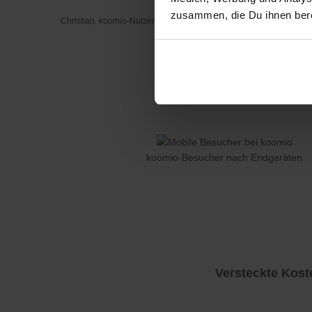
zusammen, die Du ihnen bere
Christian, koomio-Nutzer
koomio-Besucher nach Endgeräten
Versteckte Kost