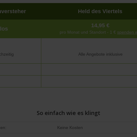
versteher
Held des Viertels
14,95 €
los
pro Monat und Standort - 1 €
spenden w
chzeitig
Alle Angebote inklusive
So einfach wie es klingt
hen:
Keine Kosten