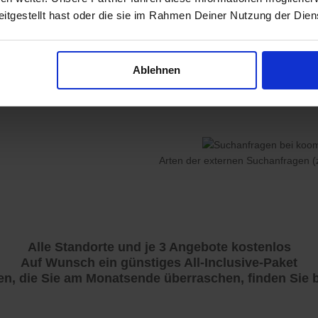
"inkl. Lieferung", "inkl. Ers
itgestellt hast oder die sie im Rahmen Deiner Nutzung der Die
Day-Delivery möglich".
Ablehnen
Arten der externen Suchanfragen (
Alle Standorte und je 3 Angebote kostenlos
Auf Wunsch ein günstiges All-Inclusive-Paket
en, die Sie am Monatsende überraschen, finden Sie b