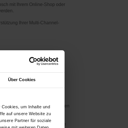
sch mit Ihrem Online-Shop oder
werden.
rstützung Ihrer Multi-Channel-
Über Cookies
Geschäft und sehen stets Ihre
 einem Wunschpreis und Sie können
r Cookies, um Inhalte und
ffe auf unsere Website zu
nsere Partner für soziale
 mühelos um Besonderheiten wie
weise mit weiteren Daten