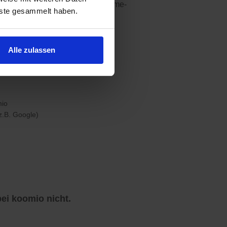
atzwagen", "inkl. Aufbau" oder "Same-
nste gesammelt haben.
Alle zulassen
z.B. Google)
ei koomio nicht.