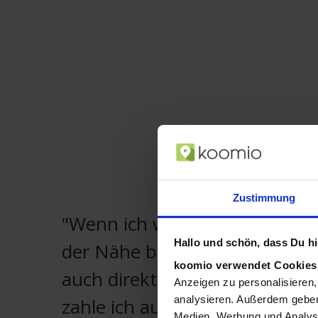
Zustimmung
"Wenn ich weiß, dass ich das P
Hallo und schön, dass Du hie
der Nähe bekomme oder mir 
koomio verwendet Cookie
auch direkt nach Hause liefer
Anzeigen zu personalisieren,
analysieren. Außerdem geben
zahle ich auch etwas mehr."
Medien, Werbung und Analyse