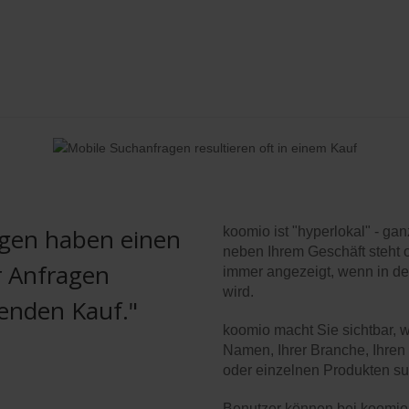
agen haben einen
koomio ist "hyperlokal" - ga
neben Ihrem Geschäft steht 
r Anfragen
immer angezeigt, wenn in 
wird.
ßenden Kauf."
koomio macht Sie sichtbar, 
Namen, Ihrer Branche, Ihren
oder einzelnen Produkten s
Benutzer können bei koomio 