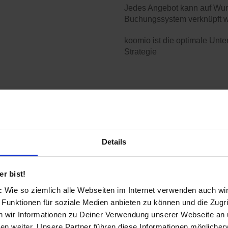
Jedes Angebot kann auf Wun
Buchungssystem verknüpft 
koomio ist die optimale Unte
Strategie
Details
rodukt sofort in
Ihre Kunden merken sich Ihr 
neuesten Aktivitäten.
r bist!
vom Händler
Kunden folgen Artikeln mit
s:
Wie so ziemlich alle Webseiten im Internet verwenden auch wi
n lassen kann,
darauf reagieren.
 Funktionen für soziale Medien anbieten zu können und die Zugri
 wir Informationen zu Deiner Verwendung unserer Webseite an u
Ihre Angebote ergänzen Sie
n weiter. Unsere Partner führen diese Informationen möglicher