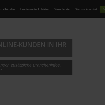
inzelhändler
Landesweite Anbieter
Dienstleister
Warum koomio?
J
NLINE-KUNDEN IN IHR
 noch zusätzliche Brancheninfos,
"