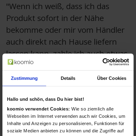
"Wenn ich weiß, dass ich das
Produkt sofort in der Nähe
bekomme oder mir vom Händler
auch direkt nach Hause liefern
lassen kann, zahle ich auch etwas
mehr."
Zustimmung
Details
Über Cookies
Christian, koomio-Nutzer
Ihre Kunden merken sich Ihr Geschäft und
sehen stets Ihre neuesten Aktivitäten.
Hallo und schön, dass Du hier bist!
koomio verwendet Cookies:
Wie so ziemlich alle
Kunden folgen Artikeln mit einem
Webseiten im Internet verwenden auch wir Cookies, um
Wunschpreis und Sie können darauf
reagieren.
Inhalte und Anzeigen zu personalisieren, Funktionen für
soziale Medien anbieten zu können und die Zugriffe auf
Ihre Angebote ergänzen Sie mühelos um