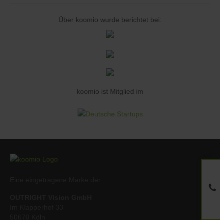
Über koomio wurde berichtet bei:
koomio ist Mitglied im
Eine eingetragene Marke der
OUTRIGHT Vision GmbH
Im Klapperhof 33
50670 Köln