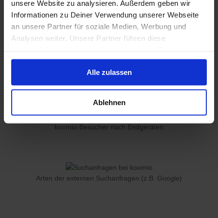
unsere Website zu analysieren. Außerdem geben wir
Besonderheiten wie "inkl. Lieferung", "inkl.
Informationen zu Deiner Verwendung unserer Webseite
Ersatzwagen", "inkl. Aufbau" oder "Same-
an unsere Partner für soziale Medien, Werbung und
Day-Delivery möglich".
Analysen weiter. Unsere Partner führen diese
Informationen möglicherweise mit weiteren Daten
zusammen, die Du ihnen bereitgestellt hast oder die sie
Alle zulassen
im Rahmen Deiner Nutzung der Dienste gesammelt
haben.
Ablehnen
koomio-Besucher nach Endgeräten
Arten der externen Suchanfragen (z.B. Google)