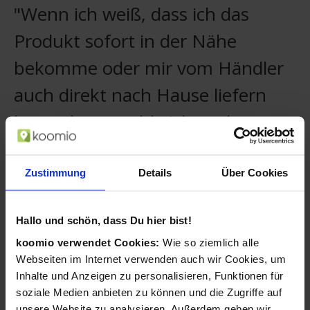
"Wenn ich weiß, dass ich das
Produkt sofort in der Nähe
bekomme oder mir vom Händler
auch direkt nach Hause liefern
lassen kann, zahle ich auch etwas
mehr."
Zustimmung
Details
Über Cookies
Christian, koomio-Nutzer
Ihre Kunden merken sich Ihr Geschäft und
Hallo und schön, dass Du hier bist!
sehen stets Ihre neuesten Aktivitäten.
koomio verwendet Cookies:
Wie so ziemlich alle
Kunden folgen Artikeln mit einem
Webseiten im Internet verwenden auch wir Cookies, um
Wunschpreis und Sie können darauf
Inhalte und Anzeigen zu personalisieren, Funktionen für
reagieren.
soziale Medien anbieten zu können und die Zugriffe auf
unsere Website zu analysieren. Außerdem geben wir
Ihre Angebote ergänzen Sie mühelos um