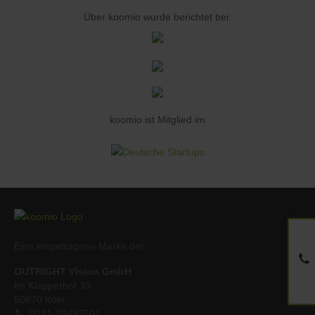
Über koomio wurde berichtet bei:
koomio ist Mitglied im
Eine eingetragene Marke der
OUTRIGHT Vision GmbH
Im Klapperhof 33
50670 Köln
0221-29497501