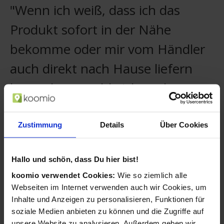
"Wenn ich weiß, dass ich das
Produkt sofort in der Nähe
bekomme oder mir vom Händler
auch direkt nach Hause liefern
lassen kann, zahle ich auch etwas
mehr."
Zustimmung
Details
Über Cookies
Christian, koomio-Nutzer
Ihre Kunden merken sich Ihr Geschäft und
Hallo und schön, dass Du hier bist!
sehen stets Ihre neuesten Aktivitäten.
koomio verwendet Cookies:
Wie so ziemlich alle
Kunden folgen Artikeln mit einem
Webseiten im Internet verwenden auch wir Cookies, um
Wunschpreis und Sie können darauf
Inhalte und Anzeigen zu personalisieren, Funktionen für
reagieren.
soziale Medien anbieten zu können und die Zugriffe auf
unsere Website zu analysieren. Außerdem geben wir
Ihre Angebote ergänzen Sie mühelos um