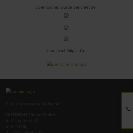
Über koomio wurde berichtet bei:
koomio ist Mitglied im
Eine eingetragene Marke der
OUTRIGHT Vision GmbH
Im Klapperhof 33
50670 Köln
0221-29497501