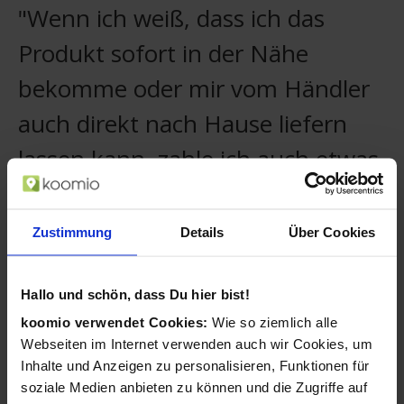
"Wenn ich weiß, dass ich das
Produkt sofort in der Nähe
bekomme oder mir vom Händler
auch direkt nach Hause liefern
lassen kann, zahle ich auch etwas
mehr."
Zustimmung
Details
Über Cookies
Christian, koomio-Nutzer
Ihre Kunden merken sich Ihr Geschäft und
sehen stets Ihre neuesten Aktivitäten.
Hallo und schön, dass Du hier bist!
koomio verwendet Cookies:
Wie so ziemlich alle
Kunden folgen Artikeln mit einem
Webseiten im Internet verwenden auch wir Cookies, um
Wunschpreis und Sie können darauf
Inhalte und Anzeigen zu personalisieren, Funktionen für
reagieren.
soziale Medien anbieten zu können und die Zugriffe auf
Ihre Angebote ergänzen Sie mühelos um