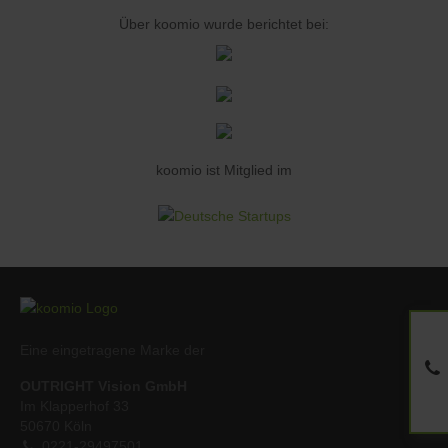
Über koomio wurde berichtet bei:
koomio ist Mitglied im
Eine eingetragene Marke der
OUTRIGHT Vision GmbH
Im Klapperhof 33
50670 Köln
0221-29497501