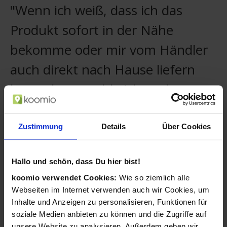
"Wenn ich weiß, dass ich das
Produkt sofort in der Nähe
bekomme oder mir vom Händler
auch direkt nach Hause liefern
lassen kann, zahle ich auch etwas
mehr."
Zustimmung
Details
Über Cookies
Christian, koomio-Nutzer
Ihre Kunden merken sich Ihr Geschäft und
Hallo und schön, dass Du hier bist!
sehen stets Ihre neuesten Aktivitäten.
koomio verwendet Cookies:
Wie so ziemlich alle
Kunden folgen Artikeln mit einem
Webseiten im Internet verwenden auch wir Cookies, um
Wunschpreis und Sie können darauf
Inhalte und Anzeigen zu personalisieren, Funktionen für
reagieren.
soziale Medien anbieten zu können und die Zugriffe auf
unsere Website zu analysieren. Außerdem geben wir
Ihre Angebote ergänzen Sie mühelos um