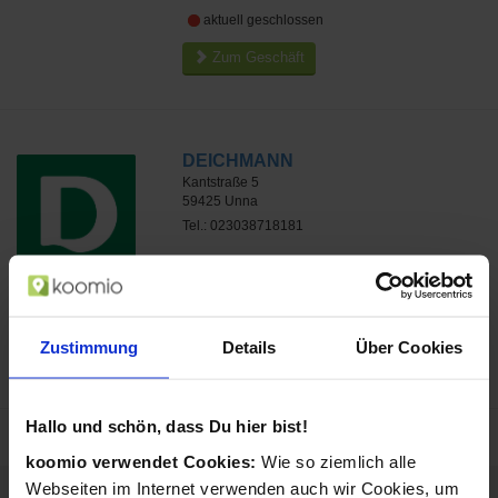
aktuell geschlossen
Zum Geschäft
DEICHMANN
Kantstraße 5
59425
Unna
Tel.: 023038718181
ca. 0,4 km
aktuell geschlossen
Zustimmung
Details
Über Cookies
Zum Geschäft
Hallo und schön, dass Du hier bist!
koomio verwendet Cookies:
Wie so ziemlich alle
Webseiten im Internet verwenden auch wir Cookies, um