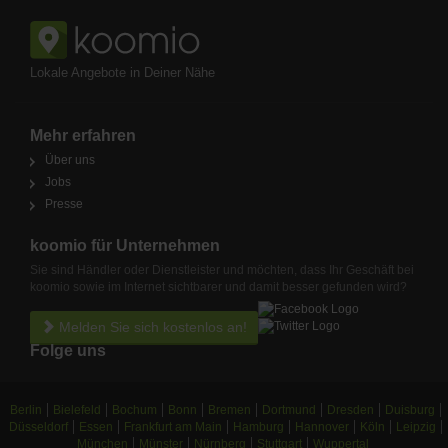
Lokale Angebote in Deiner Nähe
Mehr erfahren
Über uns
Jobs
Presse
koomio für Unternehmen
Sie sind Händler oder Dienstleister und möchten, dass Ihr Geschäft bei
koomio sowie im Internet sichtbarer und damit besser gefunden wird?
Melden Sie sich kostenlos an!
Folge uns
Berlin
Bielefeld
Bochum
Bonn
Bremen
Dortmund
Dresden
Duisburg
Düsseldorf
Essen
Frankfurt am Main
Hamburg
Hannover
Köln
Leipzig
München
Münster
Nürnberg
Stuttgart
Wuppertal