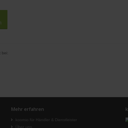
t)
 bei:
Mehr erfahren
k
koomio für Händler & Dienstleister
Über uns