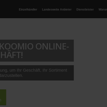
Einzelhändler
Landesweite Anbieter
Dienstleister
Waru
T KOOMIO ONLINE-
HÄFT!
sung, um Ihr Geschäft, Ihr Sortiment
darzustellen.
t)