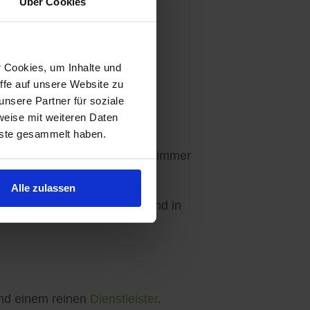
Über Cookies
r Cookies, um Inhalte und
ffe auf unsere Website zu
Ihre Wünsche abgestimmt.
nsere Partner für soziale
weise mit weiteren Daten
nste gesammelt haben.
en - 3 Angebote sind für Sie immer
Alle zulassen
ebseite, in unseren Apps und in
d einem reinen
Dienstleister
.