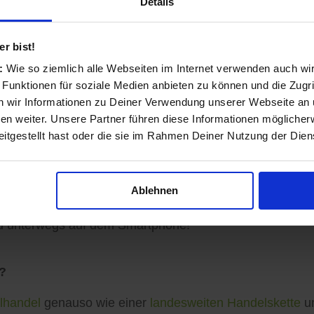
Details
nd transparent
r bist!
s:
Wie so ziemlich alle Webseiten im Internet verwenden auch wi
 Funktionen für soziale Medien anbieten zu können und die Zugri
ls Einzelhändler und Dienstleister entstanden und auf 
 wir Informationen zu Deiner Verwendung unserer Webseite an u
n weiter. Unsere Partner führen diese Informationen möglicher
itgestellt hast oder die sie im Rahmen Deiner Nutzung der Die
sinformationen vervollständigen, Angebote veröffentlich
Ablehnen
ormationen zu Ihren Kunden gelangen: Auf der koomio-W
d unterwegs auf dem Smartphone!
?
lhandel
genauso wie einer
landesweiten Handelskette
un