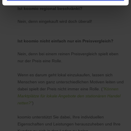
Ist koomio regional beschränkt?
Nein, denn eingekauft wird doch überall!
Ist koomio nicht einfach nur ein Preisvergleich?
Nein, denn bei einem reinen Preisvergleich spielt eben
nur der Preis eine Rolle.
Wenn es darum geht lokal einzukaufen, lassen sich
Menschen von ganz unterschiedlichen Motiven leiten und
dabei spielt der Preis nicht immer eine Rolle. (
"Können
Marktplätze für lokale Angebote den stationären Handel
retten?"
)
koomio unterstützt Sie dabei, Ihre individuellen
Eigenschaften und Leistungen herauszuheben und Ihre