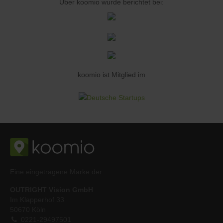
Über koomio wurde berichtet bei:
koomio ist Mitglied im
Eine eingetragene Marke der
OUTRIGHT Vision GmbH
Im Klapperhof 33
50670 Köln
0221-29497501