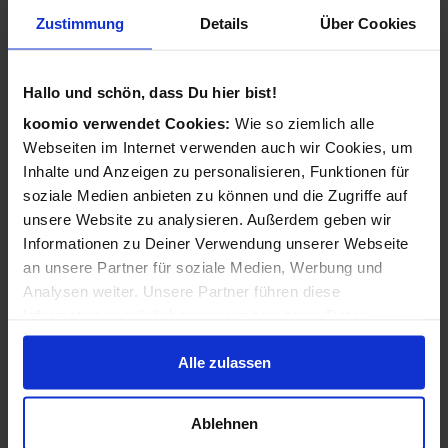
Wie funktioniert koomio?
Zustimmung
Details
Über Cookies
Ganz einfach: Kostenlos eintragen,
Geschäftsinformationen vervollständigen, Angebote
Hallo und schön, dass Du hier bist!
veröffentlichen - 3 Angebote sind für Sie immer kostenlos!
koomio verwendet Cookies:
Wie so ziemlich alle
Webseiten im Internet verwenden auch wir Cookies, um
Wir kümmern uns dann darum, dass Ihre Informationen
Inhalte und Anzeigen zu personalisieren, Funktionen für
zu Ihren Kunden gelangen: Auf der koomio-Webseite, in
soziale Medien anbieten zu können und die Zugriffe auf
unseren Apps und in Suchmaschinen - daheim auf der
unsere Website zu analysieren. Außerdem geben wir
Couch und unterwegs auf dem Smartphone!
Informationen zu Deiner Verwendung unserer Webseite
an unsere Partner für soziale Medien, Werbung und
Analysen weiter. Unsere Partner führen diese
Ist koomio für alle Unternehmen gedacht?
Informationen möglicherweise mit weiteren Daten
zusammen, die Du ihnen bereitgestellt hast oder die sie
Ja! koomio hilft dem
inhabergeführten Einzelhandel
Alle zulassen
im Rahmen Deiner Nutzung der Dienste gesammelt
genauso wie einer
landesweiten Handelskette
und einem
haben.
reinen
Dienstleister
.
Ablehnen