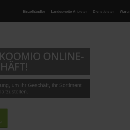
Einzelhändler
Landesweite Anbieter
Dienstleister
Waru
T KOOMIO ONLINE-
HÄFT!
sung, um Ihr Geschäft, Ihr Sortiment
darzustellen.
t)