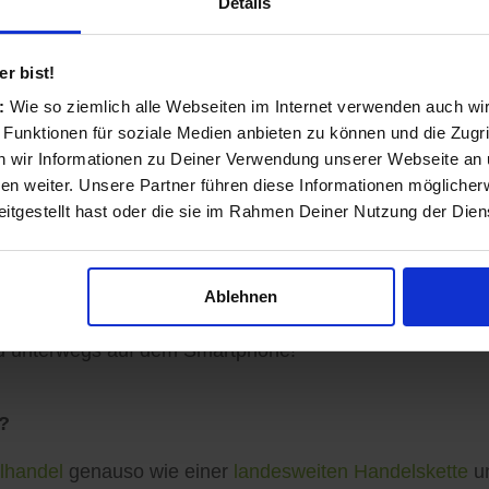
Details
nd transparent
r bist!
s:
Wie so ziemlich alle Webseiten im Internet verwenden auch wi
 Funktionen für soziale Medien anbieten zu können und die Zugri
ls Einzelhändler und Dienstleister entstanden und auf 
 wir Informationen zu Deiner Verwendung unserer Webseite an u
n weiter. Unsere Partner führen diese Informationen möglicher
itgestellt hast oder die sie im Rahmen Deiner Nutzung der Die
sinformationen vervollständigen, Angebote veröffentlich
Ablehnen
ormationen zu Ihren Kunden gelangen: Auf der koomio-W
d unterwegs auf dem Smartphone!
?
lhandel
genauso wie einer
landesweiten Handelskette
un