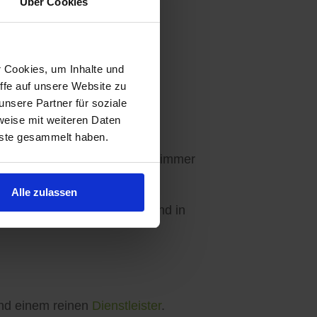
Über Cookies
r Cookies, um Inhalte und
ffe auf unsere Website zu
Ihre Wünsche abgestimmt.
nsere Partner für soziale
weise mit weiteren Daten
nste gesammelt haben.
en - 3 Angebote sind für Sie immer
Alle zulassen
ebseite, in unseren Apps und in
d einem reinen
Dienstleister
.