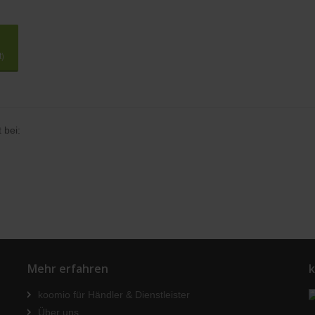
t)
 bei:
Mehr erfahren
k
koomio für Händler & Dienstleister
Über uns