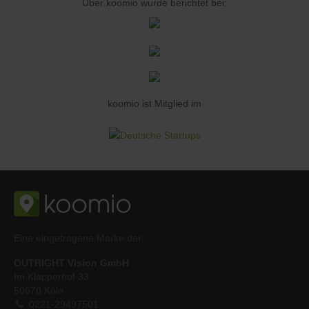
Über koomio wurde berichtet bei:
koomio ist Mitglied im
Eine eingetragene Marke der
OUTRIGHT Vision GmbH
Im Klapperhof 33
50670 Köln
0221-29497501