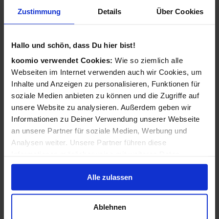
Wie funktioniert koomio?
Zustimmung
Details
Über Cookies
Ganz einfach: Kostenlos eintragen,
Geschäftsinformationen vervollständigen, Angebote
Hallo und schön, dass Du hier bist!
veröffentlichen - 3 Angebote sind für Sie immer kostenlos!
koomio verwendet Cookies:
Wie so ziemlich alle
Webseiten im Internet verwenden auch wir Cookies, um
Wir kümmern uns dann darum, dass Ihre Informationen
Inhalte und Anzeigen zu personalisieren, Funktionen für
zu Ihren Kunden gelangen: Auf der koomio-Webseite, in
soziale Medien anbieten zu können und die Zugriffe auf
unseren Apps und in Suchmaschinen - daheim auf der
unsere Website zu analysieren. Außerdem geben wir
Couch und unterwegs auf dem Smartphone!
Informationen zu Deiner Verwendung unserer Webseite
an unsere Partner für soziale Medien, Werbung und
Analysen weiter. Unsere Partner führen diese
Ist koomio für alle Unternehmen gedacht?
Informationen möglicherweise mit weiteren Daten
zusammen, die Du ihnen bereitgestellt hast oder die sie
Ja! koomio hilft dem
inhabergeführten Einzelhandel
Alle zulassen
im Rahmen Deiner Nutzung der Dienste gesammelt
genauso wie einer
landesweiten Handelskette
und einem
haben.
reinen
Dienstleister
.
Ablehnen