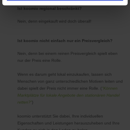
Ist koomio regional beschränkt?
Nein, denn eingekauft wird doch überall!
Ist koomio nicht einfach nur ein Preisvergleich?
Nein, denn bei einem reinen Preisvergleich spielt eben
nur der Preis eine Rolle.
Wenn es darum geht lokal einzukaufen, lassen sich
Menschen von ganz unterschiedlichen Motiven leiten und
dabei spielt der Preis nicht immer eine Rolle. (
"Können
Marktplätze für lokale Angebote den stationären Handel
retten?"
)
koomio unterstützt Sie dabei, Ihre individuellen
Eigenschaften und Leistungen herauszuheben und Ihre